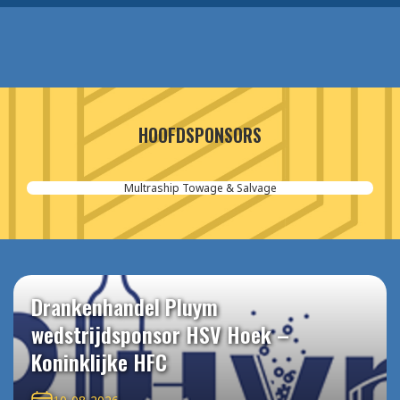
HOOFDSPONSORS
Multraship Towage & Salvage
Drankenhandel Pluym
wedstrijdsponsor HSV Hoek –
Koninklijke HFC