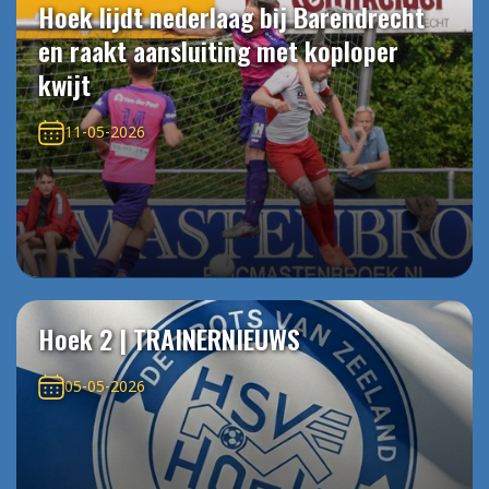
Hoek lijdt nederlaag bij Barendrecht
en raakt aansluiting met koploper
kwijt
11-05-2026
Hoek 2 | TRAINERNIEUWS
05-05-2026