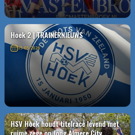
Hoek 2 | TRAINERNIEUWS
05-05-2026
HSV Hoek houdt titelrace levend met
ruime zege op Jong Almere City