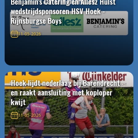
Benjamin's Catering en Allesz Hulst
wedstrijdsponsoren HSV Hoek -
Rijnsburgse Boys
11-05-2026
Hoek lijdt nederlaag bij Barendrecht
en raakt aansluiting met koploper
kwijt
11-05-2026