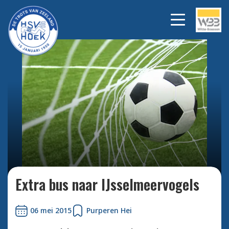
Bekijk alle foto's
Extra bus naar IJsselmeervogels
06 mei 2015
Purperen Hei