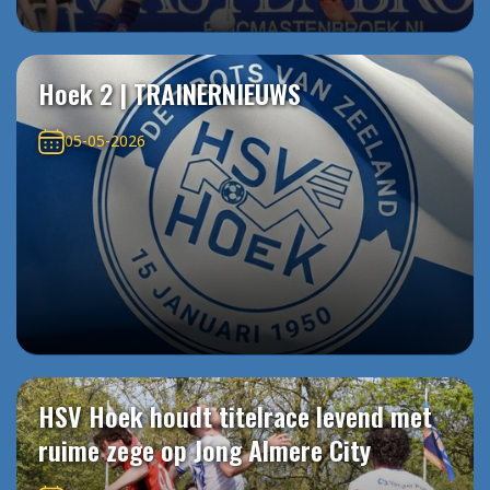
Hoek 2 | TRAINERNIEUWS
05-05-2026
HSV Hoek houdt titelrace levend met
ruime zege op Jong Almere City