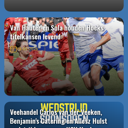
Van Hauter en Sula houden Hoeks
titelkansen levend
18-05-2026
Veehandel Carlos van der Veeken,
Benjamin's Catering en Allesz Hulst