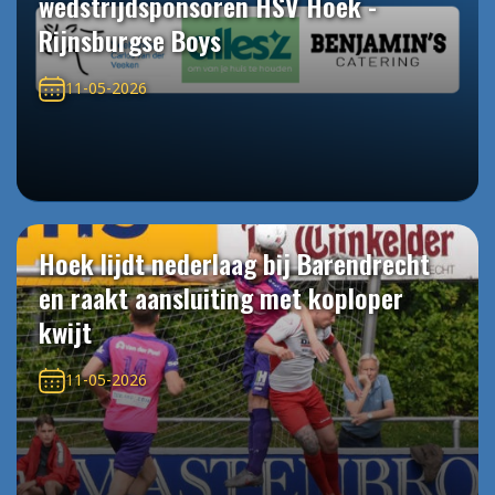
wedstrijdsponsoren HSV Hoek -
Rijnsburgse Boys
11-05-2026
Hoek lijdt nederlaag bij Barendrecht
en raakt aansluiting met koploper
kwijt
11-05-2026