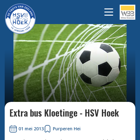
Bekijk alle foto's
Extra bus Kloetinge - HSV Hoek
01 mei 2013
Purperen Hei