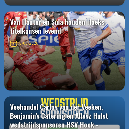
Van Hauter en Sula houden Hoeks
titelkansen levend
18-05-2026
Veehandel Carlos van der Veeken,
Benjamin's Catering en Allesz Hulst
wedstrijdsponsoren HSV Hoek -