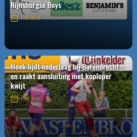
Rijnsburgse Boys
11-05-2026
Hoek lijdt nederlaag bij Barendrecht
en raakt aansluiting met koploper
kwijt
11-05-2026