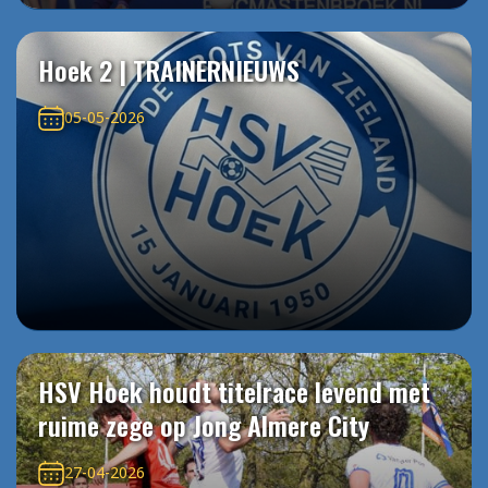
Hoek 2 | TRAINERNIEUWS
05-05-2026
HSV Hoek houdt titelrace levend met
ruime zege op Jong Almere City
27-04-2026