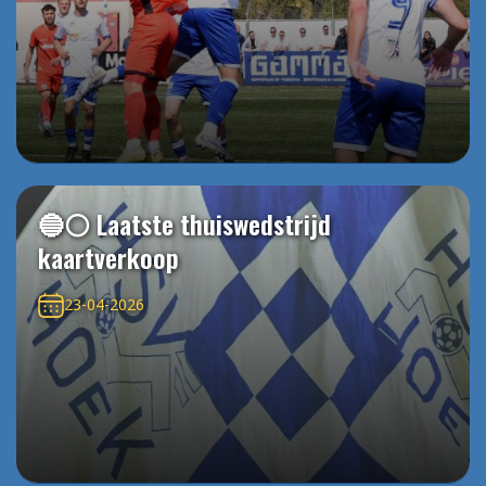
🔵⚪️ Laatste thuiswedstrijd
kaartverkoop
23-04-2026