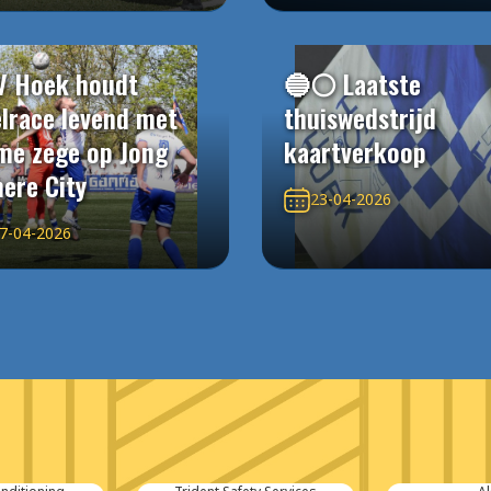
V Hoek houdt
🔵⚪️ Laatste
elrace levend met
thuiswedstrijd
me zege op Jong
kaartverkoop
ere City
23-04-2026
7-04-2026