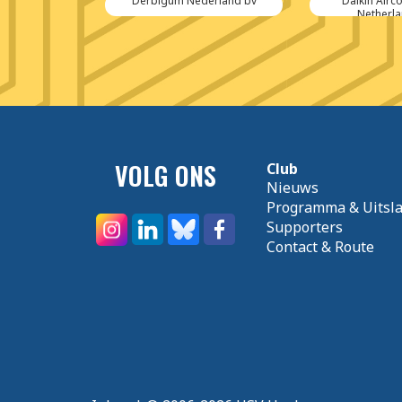
Grill
Derbigum Nederland bv
Daikin Airc
Netherla
VOLG ONS
Club
Nieuws
Programma & Uitsl
Supporters
Contact & Route