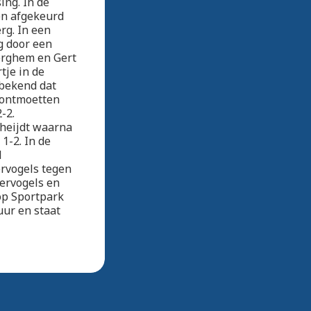
ing. In de
en afgekeurd
rg. In een
g door een
erghem en Gert
tje in de
 bekend dat
n ontmoetten
-2.
heijdt waarna
1-2. In de
l
ervogels tegen
ervogels en
 op Sportpark
uur en staat