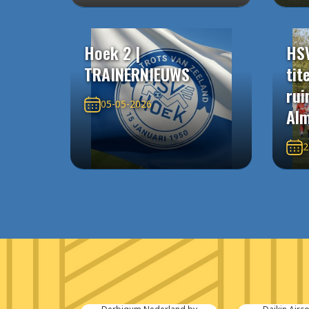
Hoek 2 |
HS
TRAINERNIEUWS
tit
rui
05-05-2026
Alm
2