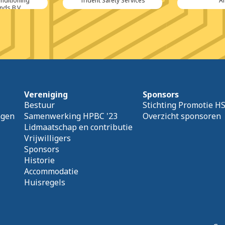
onditioning
Trident Safety Services
A
nds B.V.
Vereniging
Sponsors
Bestuur
Stichting Promotie H
agen
Samenwerking HPBC '23
Overzicht sponsoren
Lidmaatschap en contributie
Vrijwilligers
Sponsors
Historie
Accommodatie
Huisregels