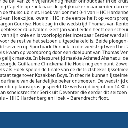
n de bal van zo’n vijfentwintig meter onhoudbaar in de kruis
ing Capelle op zoek naar de gelijkmaker maar verder dan e
de thuisclub niet. Hoek verloor met 0-1 van HHC Hardenbe
jd van Hoekzijde, kwam HHC in de eerste helft op voorspron
Sargon Gouriye. Hoek zag in die wedstrijd Thomas van Rent
 geblesseerd uitvallen. Gert Jan van Leiden heeft een scheur
van zijn knie en is voorlopig niet inzetbaar. Eerder werd al
voor de rest va het seizoen uitgeschakeld is. Beide ploege
dit seizoen op Sportpark Denoek. In die wedstrijd werd het 2
els kwam op voorsprong door een doelpunt van Thomas Ver
 gelijk maakte. In blessuretijd maakte Achmed Ahahaoui de 
ezorgde Guillaume Clinckemaillie Hoek nog een punt. Zowe
ls als Hoek spelen de finale van de districtsbeker. IJsselme
staat tegenover Kozakken Boys. In theorie kunnen IJsselme
 de finale van de landelijke beker ontmoeten. De wedstrijd
rdt op kunstgras gespeeld. De wedstrijd begint om 14.30 
van scheidsrechter Serik uit Deventer die eerder dit seizoen
els – HHC Hardenberg en Hoek – Barendrecht floot.