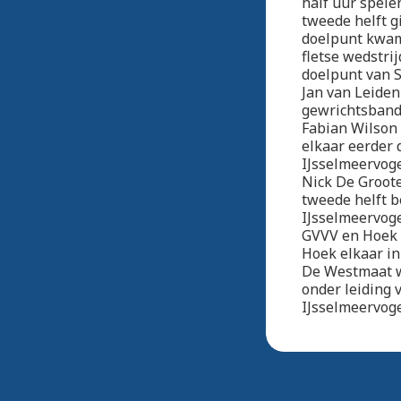
half uur spele
tweede helft g
doelpunt kwam 
fletse wedstri
doelpunt van 
Jan van Leiden
gewrichtsband 
Fabian Wilson 
elkaar eerder 
IJsselmeervog
Nick De Groote
tweede helft b
IJsselmeervoge
GVVV en Hoek 
Hoek elkaar in
De Westmaat wo
onder leiding 
IJsselmeervog