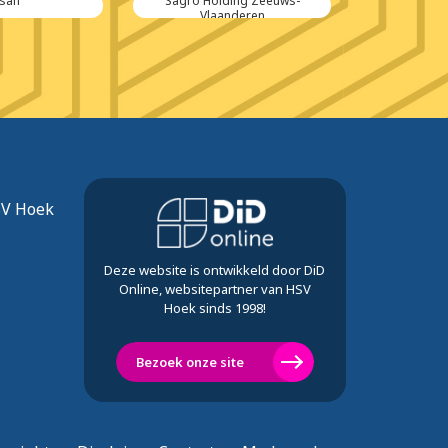
lsan
Sagro Holding Zeeuws-
Olieha
Vlaanderen
SV Hoek
Deze website is ontwikkeld door DiD
Online, websitepartner van HSV
Hoek sinds 1998!
Bezoek onze site