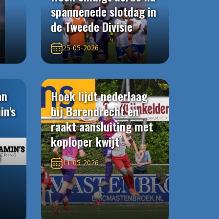
spannenede slotdag in
de Tweede Divisie
25-05-2026
an
Hoek lijdt nederlaag
in's
bij Barendrecht en
raakt aansluiting met
koploper kwijt
n
11-05-2026