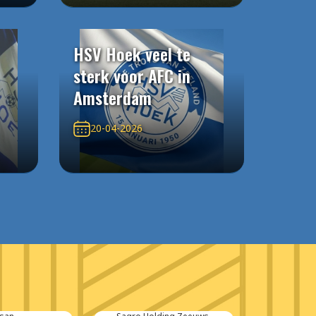
HSV Hoek veel te
sterk voor AFC in
Amsterdam
20-04-2026