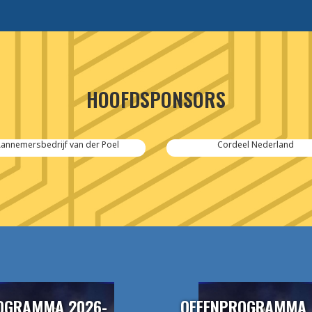
HOOFDSPONSORS
nemersbedrijf van der Poel
Cordeel Nederland
OGRAMMA 2026-
OEFENPROGRAMMA