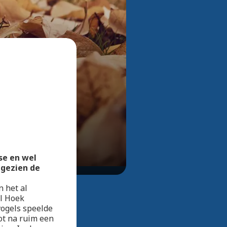
Bekijk alle foto's
se en wel
 gezien de
 het al
al Hoek
vogels speelde
ot na ruim een