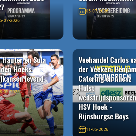
27
05-07-2026
5-07-2026
 Hauter en Sula
Veehandel Carlos v
uden Hoeks
der Veeken, Benjam
elkansen levend
Catering en Allesz
Hulst
8-05-2026
wedstrijdsponsore
HSV Hoek -
Rijnsburgse Boys
11-05-2026