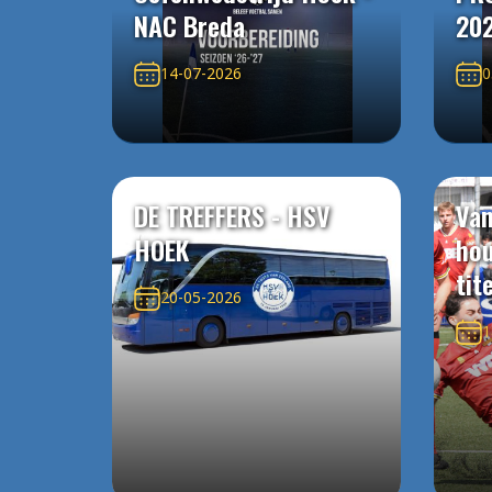
NAC Breda
20
14-07-2026
0
DE TREFFERS - HSV
Van
HOEK
ho
tit
20-05-2026
1