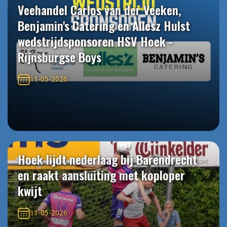
Veehandel Carlos van der Veeken,
Benjamin's Catering en Allesz Hulst
wedstrijdsponsoren HSV Hoek -
Rijnsburgse Boys
11-05-2026
Hoek lijdt nederlaag bij Barendrecht
en raakt aansluiting met koploper
kwijt
11-05-2026