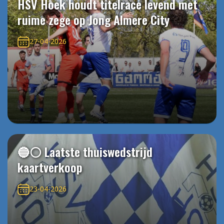
HSV Hoek houdt titelrace levend met
ruime zege op Jong Almere City
27-04-2026
🔵⚪️ Laatste thuiswedstrijd
kaartverkoop
23-04-2026