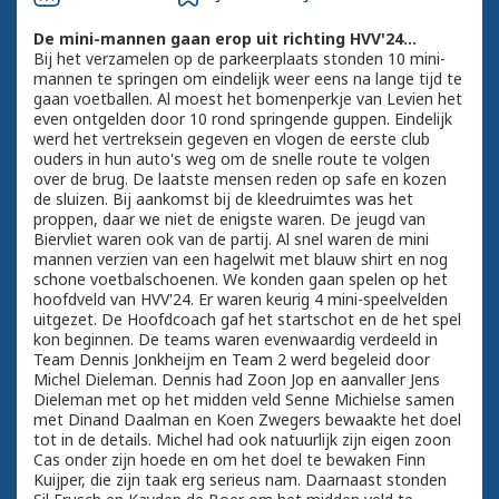
De mini-mannen gaan erop uit richting HVV'24...
Bij het verzamelen op de parkeerplaats stonden 10 mini-
mannen te springen om eindelijk weer eens na lange tijd te
gaan voetballen. Al moest het bomenperkje van Levien het
even ontgelden door 10 rond springende guppen. Eindelijk
werd het vertreksein gegeven en vlogen de eerste club
ouders in hun auto's weg om de snelle route te volgen
over de brug. De laatste mensen reden op safe en kozen
de sluizen. Bij aankomst bij de kleedruimtes was het
proppen, daar we niet de enigste waren. De jeugd van
Biervliet waren ook van de partij. Al snel waren de mini
mannen verzien van een hagelwit met blauw shirt en nog
schone voetbalschoenen. We konden gaan spelen op het
hoofdveld van HVV'24. Er waren keurig 4 mini-speelvelden
uitgezet. De Hoofdcoach gaf het startschot en de het spel
kon beginnen. De teams waren evenwaardig verdeeld in
Team Dennis Jonkheijm en Team 2 werd begeleid door
Michel Dieleman. Dennis had Zoon Jop en aanvaller Jens
Dieleman met op het midden veld Senne Michielse samen
met Dinand Daalman en Koen Zwegers bewaakte het doel
tot in de details. Michel had ook natuurlijk zijn eigen zoon
Cas onder zijn hoede en om het doel te bewaken Finn
Kuijper, die zijn taak erg serieus nam. Daarnaast stonden