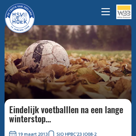
Bekijk alle foto's
Eindelijk voetballlen na een lange
winterstop...
19 maart 2013
SJO HPBC'23 JO08-2