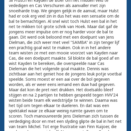
Sil Frusch en Kayden de Boer om het midden veld te
vededigen en Cas Verschuren als aanvaller met zijn
snoeiharde trap. We gingen gelijk in de aanval, maar Hulst
had er ook erg veel zin in dus het was een sensatie om de
bal te bemachtigen. Al snel wist toch Hulst een bal in het
net te mikken tot grote schrik van Hoek. Maar dat gaf de
jongens meer impulse om er nog harder voor de bal te
gaan. Dit werd ook beloond met een doelpunt van Jens
Dielman, die zich weer met veel "SAMBA" in zijn tenger lijf
een prachtig goal wist te maken. Ook in in het andere
team wisten ze met een mooie voorzet van Kayden naar
Cas, die een doelpunt maakte. Sil blokte de bal goed af en
wist Kayden te bereiken, die overspeelde naar Cas
Dieleman die het volgende goal maakte. Dennis was
zichtbaar aan het geniet hoe de jongens leuk potje voetbal
speelde. Soms moest er een aai over de bol gegeven
worden, als er weer eens iemand een duw had gegeven.
Maar dat kon de pret niet drukken. Het doelsaldo bleef
stijgen en na 2 partijen te hebben gespeeld tegen HVV'24
wisten beide team elk wedstrijdje te winnen. Daarna was
het tijd om tegen elkaar te dueleren. En dat was een
spektakel waar ze elkaar weinig ruimte gaven om te
scoren. Toch manouvreerde Jens Dieleman zich tussen de
verdediging door en met een slyding glipte de bal in het net
van team Michel. Tot erge frustratie van Finn Kuijoer, die