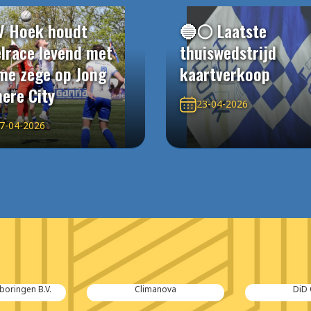
V Hoek houdt
🔵⚪️ Laatste
elrace levend met
thuiswedstrijd
me zege op Jong
kaartverkoop
ere City
23-04-2026
7-04-2026
boringen B.V.
Climanova
DiD 