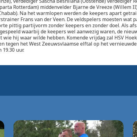
nze), verdediger Sascha Beshliaha (Oostende) verdediger 
arta Rotterdam) middenvelder Bjarne de Vreeze (Willem II)
Chabab). Na het warmlopen werden de keepers apart getrai
strainer Frans van der Veen. De veldspelers moesten wat 
rte pittig partijvorm zonder keepers en zonder doel. Als afs
 gespeeld waarbij de keepers wel aanwezig waren, de nieuw
it wie hij waar wilde hebben. Komende vrijdag zal HSV Hoek
len tegen het West Zeeuwsvlaamse elftal op het vernieuwde
 19.30 uur.