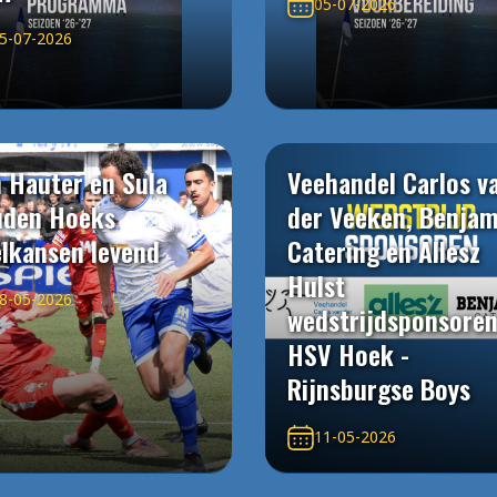
05-07-2026
5-07-2026
 Hauter en Sula
Veehandel Carlos v
uden Hoeks
der Veeken, Benjam
elkansen levend
Catering en Allesz
Hulst
8-05-2026
wedstrijdsponsore
HSV Hoek -
Rijnsburgse Boys
11-05-2026