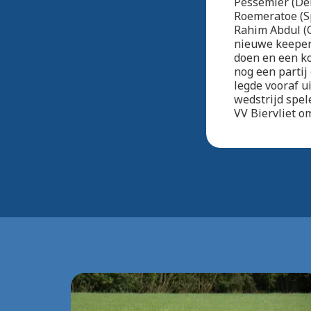
Pessemier (Dei
Roemeratoe (Sp
Rahim Abdul (
nieuwe keeper
doen en een ko
nog een partij
legde vooraf u
wedstrijd spe
VV Biervliet om