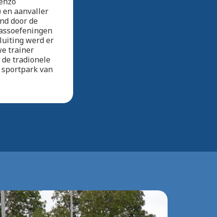
Renzo
 en aanvaller
nd door de
passoefeningen
luiting werd er
e trainer
 de tradionele
 sportpark van