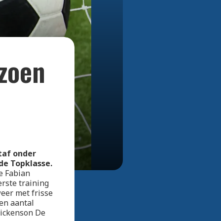
Bekijk alle foto's
izoen
taf onder
de Topklasse.
e Fabian
rste training
eer met frisse
en aantal
Mickenson De