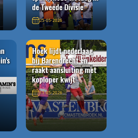
de Tweede Divisie
25-05-2026
an
Hoek lijdt nederlaag
in's
bij Barendrecht en
raakt aansluiting met
koploper kwijt
n
11-05-2026