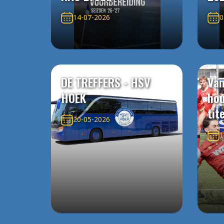
14-07-2026
0
DE TREFFERS - HSV
Van
HOEK
ho
tit
20-05-2026
1