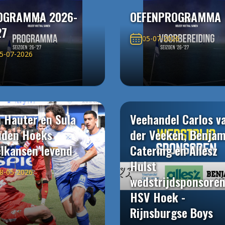
OGRAMMA 2026-
OEFENPROGRAMMA
27
05-07-2026
5-07-2026
 Hauter en Sula
Veehandel Carlos v
uden Hoeks
der Veeken, Benjam
elkansen levend
Catering en Allesz
Hulst
8-05-2026
wedstrijdsponsore
HSV Hoek -
Rijnsburgse Boys