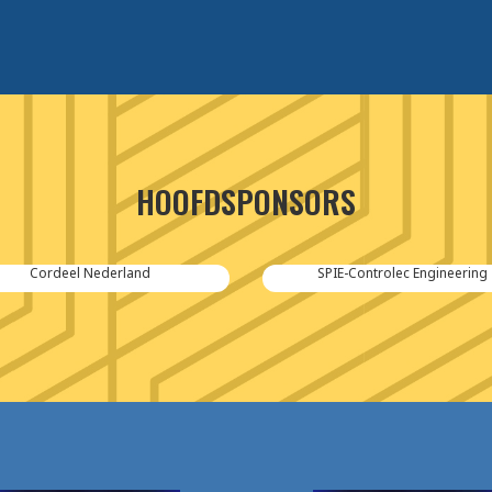
HOOFDSPONSORS
Cordeel Nederland
SPIE-Controlec Engineering