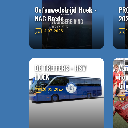
Oefenwedstrijd Hoek -
PR
NAC Breda
20
14-07-2026
0
DE TREFFERS - HSV
Van
HOEK
ho
tit
20-05-2026
1