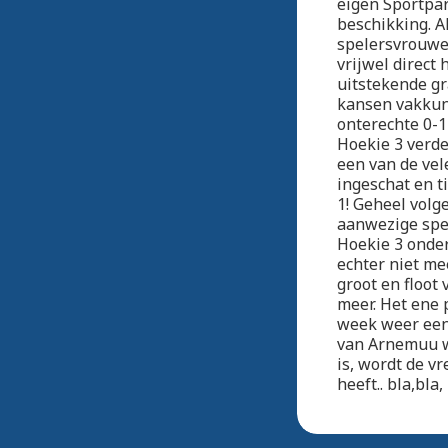
eigen Sportpar
beschikking. A
spelersvrouwe
vrijwel direct
uitstekende gr
kansen vakkun
onterechte 0-1
Hoekie 3 verde
een van de vel
ingeschat en t
1! Geheel volge
aanwezige spe
Hoekie 3 onder
echter niet me
groot en floot
meer. Het ene 
week weer een 
van Arnemuu we
is, wordt de v
heeft.. bla,bl