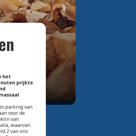
Bekijk alle foto's
pen
p het
nuten prijkte
end
 massaal
to parking van
aan voor de
nklin van
sela, waarvan
eld 2 van ons