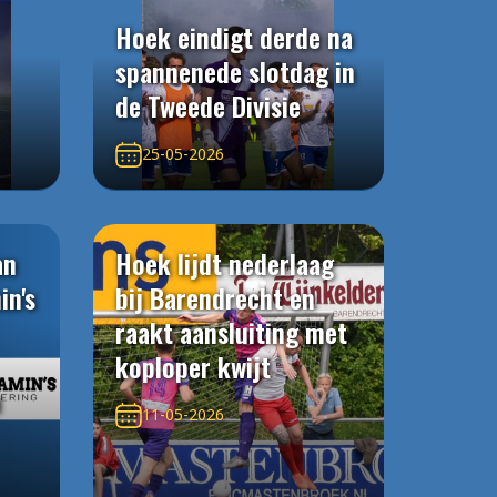
Hoek eindigt derde na
spannenede slotdag in
de Tweede Divisie
25-05-2026
an
Hoek lijdt nederlaag
in's
bij Barendrecht en
raakt aansluiting met
koploper kwijt
n
11-05-2026