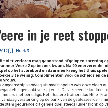
eere in je reet stop
2012
Hoek 3
die niet verloren mag gaan stond afgelopen zaterdag o
nneer Veere 2 op bezoek kwam. Na 90 enerverende mi
kspel op het scorebord en daarmee kreeg het thuis spel
ekie 3 te weinig. Complimenten voor de scheids en de
e vrouw.
 vlaggenschip vandaag uit moest spelen was onze eigen au
egankelijk gemaakt voor jij en ik. De vermeende landingsb
 immers niet benodigd. Het illustere trainersduo Hille- Fra
g vandaag versterking op de bank van de geblesseerde Timi
de stem gedurende dit gehele duel steeds luider klonk op v