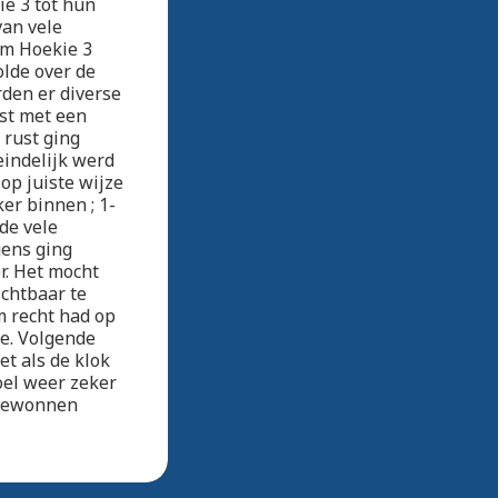
ie 3 tot hun
van vele
am Hoekie 3
olde over de
rden er diverse
st met een
 rust ging
eindelijk werd
op juiste wijze
er binnen ; 1-
 de vele
gens ging
r. Het mocht
ichtbaar te
m recht had op
he. Volgende
t als de klok
oel weer zeker
 gewonnen