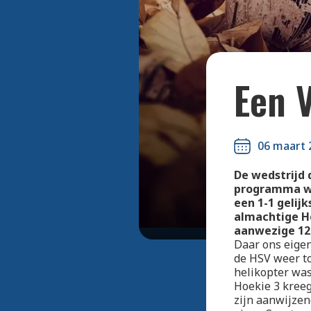
Een V
06 maart 
De wedstrijd 
programma wa
een 1-1 gelij
almachtige Ho
aanwezige 12
Daar ons eigen
de HSV weer to
helikopter was
Hoekie 3 kree
zijn aanwijzen