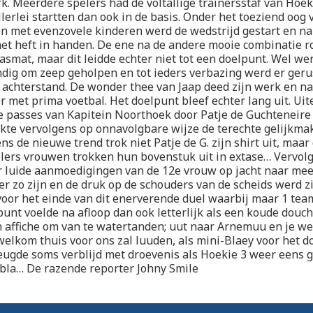
k. Meerdere spelers had de voltallige trainersstaf van Hoek
llerlei startten dan ook in de basis. Onder het toeziend oog 
n met evenzovele kinderen werd de wedstrijd gestart en n
 het heft in handen. De ene na de andere mooie combinatie r
asmat, maar dit leidde echter niet tot een doelpunt. Wel we
dig om zeep geholpen en tot ieders verbazing werd er geru
 achterstand. De wonder thee van Jaap deed zijn werk en na
r met prima voetbal. Het doelpunt bleef echter lang uit. Uit
e passes van Kapitein Noorthoek door Patje de Guchteneire 
ikte vervolgens op onnavolgbare wijze de terechte gelijkmak
ns de nieuwe trend trok niet Patje de G. zijn shirt uit, maar
lers vrouwen trokken hun bovenstuk uit in extase… Vervol
 luide aanmoedigingen van de 12e vrouw op jacht naar mee
er zo zijn en de druk op de schouders van de scheids werd z
 voor het einde van dit enerverende duel waarbij maar 1 tea
punt voelde na afloop dan ook letterlijk als een koude douc
affiche om van te watertanden; uut naar Arnemuu en je wee
lkom thuis voor ons zal luuden, als mini-Blaey voor het d
reugde soms verblijd met droevenis als Hoekie 3 weer eens
a, bla… De razende reporter Johny Smile