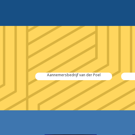
 Salvage
Aannemersbedrijf van der Poel