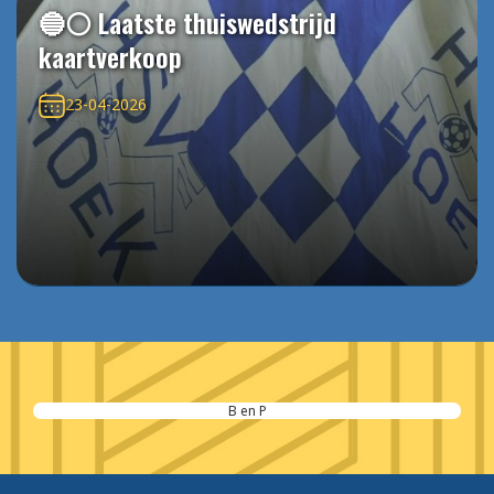
🔵⚪️ Laatste thuiswedstrijd
kaartverkoop
23-04-2026
B en P