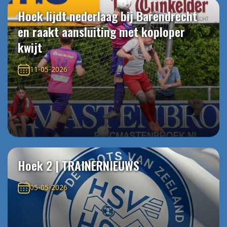
Hoek lijdt nederlaag bij Barendrecht
en raakt aansluiting met koploper
kwijt
11-05-2026
Hoek 2 | TRAINERNIEUWS
05-05-2026