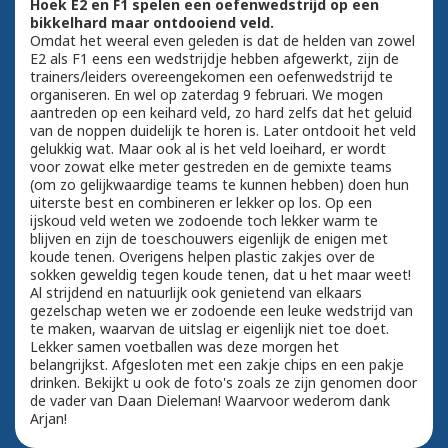
Hoek E2 en F1 spelen een oefenwedstrijd op een
bikkelhard maar ontdooiend veld.
Omdat het weeral even geleden is dat de helden van zowel
E2 als F1 eens een wedstrijdje hebben afgewerkt, zijn de
trainers/leiders overeengekomen een oefenwedstrijd te
organiseren. En wel op zaterdag 9 februari. We mogen
aantreden op een keihard veld, zo hard zelfs dat het geluid
van de noppen duidelijk te horen is. Later ontdooit het veld
gelukkig wat. Maar ook al is het veld loeihard, er wordt
voor zowat elke meter gestreden en de gemixte teams
(om zo gelijkwaardige teams te kunnen hebben) doen hun
uiterste best en combineren er lekker op los. Op een
ijskoud veld weten we zodoende toch lekker warm te
blijven en zijn de toeschouwers eigenlijk de enigen met
koude tenen. Overigens helpen plastic zakjes over de
sokken geweldig tegen koude tenen, dat u het maar weet!
Al strijdend en natuurlijk ook genietend van elkaars
gezelschap weten we er zodoende een leuke wedstrijd van
te maken, waarvan de uitslag er eigenlijk niet toe doet.
Lekker samen voetballen was deze morgen het
belangrijkst. Afgesloten met een zakje chips en een pakje
drinken. Bekijkt u ook de foto's zoals ze zijn genomen door
de vader van Daan Dieleman! Waarvoor wederom dank
Arjan!