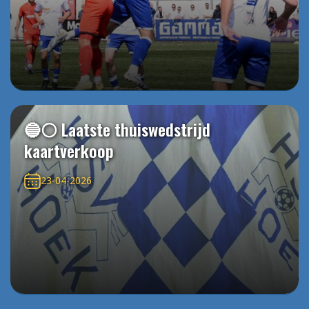
🔵⚪️ Laatste thuiswedstrijd
kaartverkoop
23-04-2026