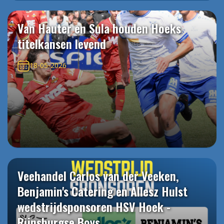
Van Hauter en Sula houden Hoeks
titelkansen levend
18-05-2026
Veehandel Carlos van der Veeken,
Benjamin's Catering en Allesz Hulst
wedstrijdsponsoren HSV Hoek -
Rijnsburgse Boys