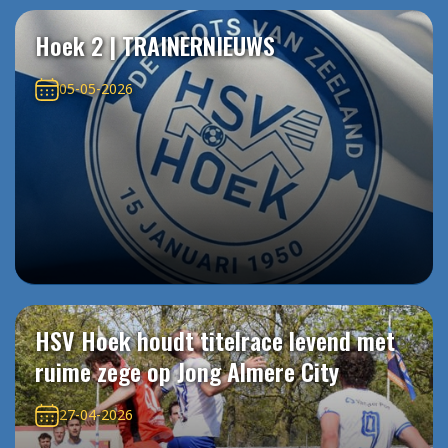
Hoek 2 | TRAINERNIEUWS
05-05-2026
HSV Hoek houdt titelrace levend met
ruime zege op Jong Almere City
27-04-2026