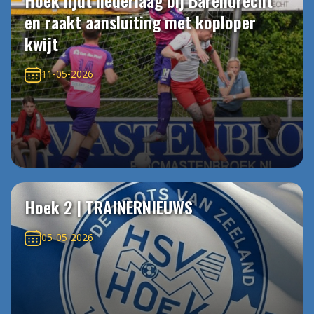
Hoek lijdt nederlaag bij Barendrecht
en raakt aansluiting met koploper
kwijt
11-05-2026
Hoek 2 | TRAINERNIEUWS
05-05-2026