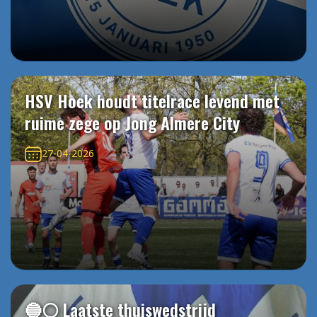
HSV Hoek houdt titelrace levend met
ruime zege op Jong Almere City
27-04-2026
🔵⚪️ Laatste thuiswedstrijd