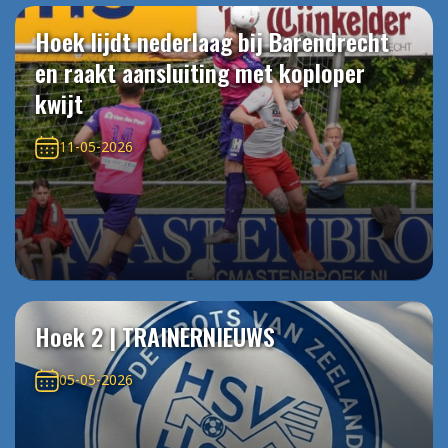
Hoek lijdt nederlaag bij Barendrecht
en raakt aansluiting met koploper
kwijt
11-05-2026
Hoek 2 | TRAINERNIEUWS
05-05-2026