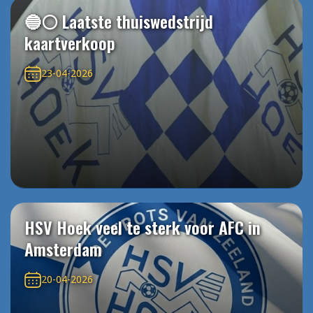
🔵⚪️ Laatste thuiswedstrijd
kaartverkoop
23-04-2026
HSV Hoek veel te sterk voor AFC in
Amsterdam
20-04-2026