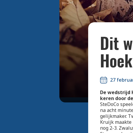
Dit 
Hoek
27 februa
De wedstrijd 
keren door de
SteDoCo speeld
na acht minute
gelijkmaker. T
Kruijk maakte 
nog 2-3. Zwalu