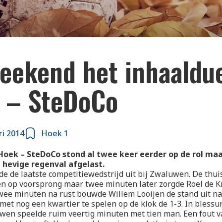
weekend het inhaaldu
 – SteDoCo
ri 2014
Hoek 1
Hoek – SteDoCo stond al twee keer eerder op de rol ma
 hevige regenval afgelast.
e de laatste competitiewedstrijd uit bij Zwaluwen. De th
n op voorsprong maar twee minuten later zorgde Roel de Kr
wee minuten na rust bouwde Willem Looijen de stand uit naa
met nog een kwartier te spelen op de klok de 1-3. In blessu
wen speelde ruim veertig minuten met tien man. Een fout v