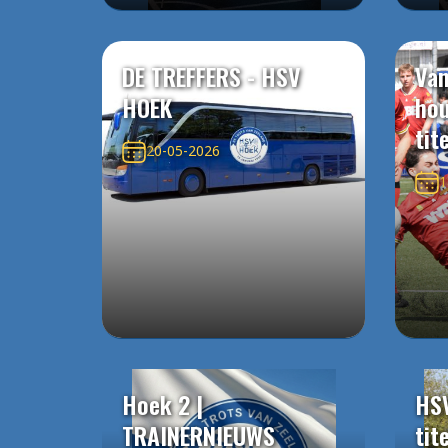
DE TREFFERS - HSV
Van
HOEK
ho
tit
20-05-2026
1
Hoek 2 |
HS
TRAINERNIEUWS
tit