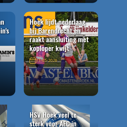
an
Hoek lijdt nederlaag
in's
bij Barendrecht en
raakt aansluiting met
koploper kwijt
n
11-05-2026
HSV Hoek veel te
sterk voor AFC in