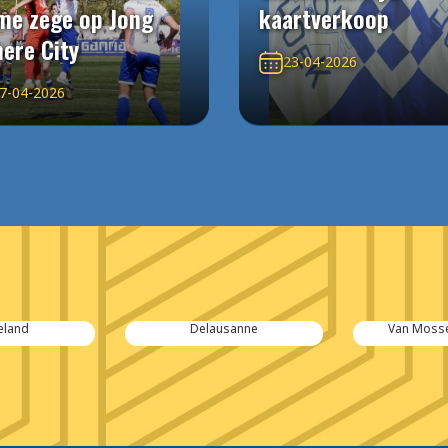
me zege op Jong
kaartverkoop
ere City
23-04-2026
7-04-2026
eland
Delausanne
Van Mosse