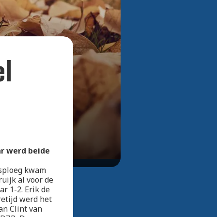
Bekijk alle foto's
el
ar werd beide
uisploeg kwam
uijk al voor de
r 1-2. Erik de
retijd werd het
an Clint van