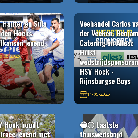
 Hauter en Sula
Veehandel Carlos v
uden Hoeks
der Veeken, Benjam
elkansen levend
Catering en Allesz
Hulst
8-05-2026
wedstrijdsponsore
HSV Hoek -
Rijnsburgse Boys
11-05-2026
V Hoek houdt
🔵⚪️ Laatste
elrace levend met
thuiswedstrijd