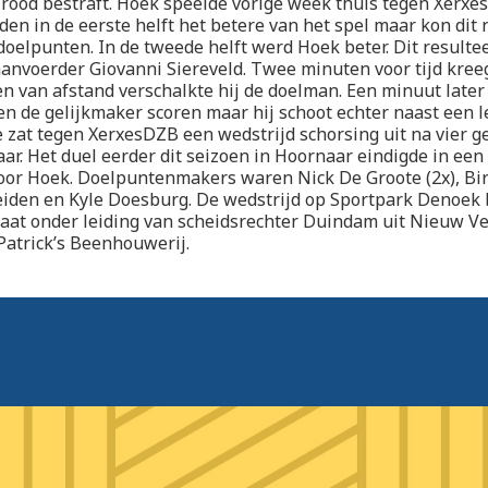
rood bestraft. Hoek speelde vorige week thuis tegen Xerxe
en in de eerste helft het betere van het spel maar kon dit 
doelpunten. In de tweede helft werd Hoek beter. Dit resulte
anvoerder Giovanni Siereveld. Twee minuten voor tijd kreeg
 en van afstand verschalkte hij de doelman. Een minuut later
en de gelijkmaker scoren maar hij schoot echter naast een 
 zat tegen XerxesDZB een wedstrijd schorsing uit na vier ge
aar. Het duel eerder dit seizoen in Hoornaar eindigde in een
oor Hoek. Doelpuntenmakers waren Nick De Groote (2x), Bi
eiden en Kyle Doesburg. De wedstrijd op Sportpark Denoek
taat onder leiding van scheidsrechter Duindam uit Nieuw V
Patrick’s Beenhouwerij.