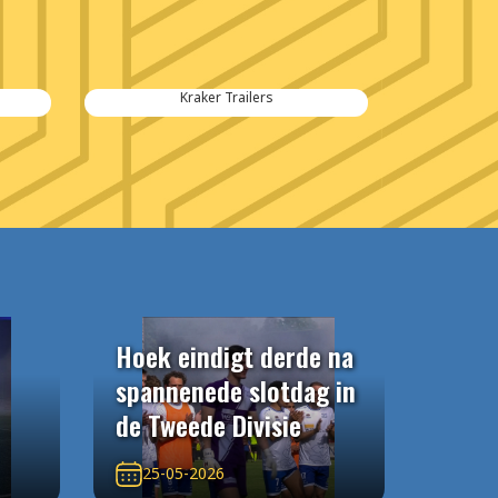
Kraker Trailers
Hoek eindigt derde na
spannenede slotdag in
de Tweede Divisie
25-05-2026