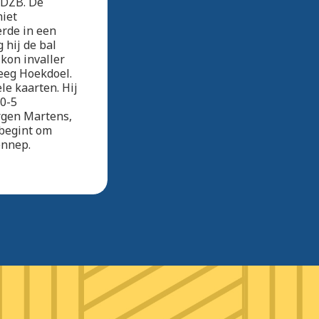
sDZB. De
niet
erde in een
 hij de bal
 kon invaller
leeg Hoekdoel.
le kaarten. Hij
 0-5
rgen Martens,
 begint om
ennep.