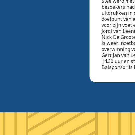
Stee werd met 
bezoekers hadd
uitdrukken in 
doelpunt van a
voor zijn voet
Jordi van Leen
Nick De Groote
is weer inzetb
overwinning v
Gert Jan van L
14.30 uur en s
Balsponsor is 