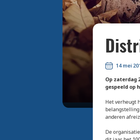
Distr
14 mei 20
Op zaterdag 2
gespeeld op h
Het verheugt h
belangstelling
anderen afrei
De organisatie
dit jaar het 10