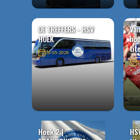
DE TREFFERS - HSV
Van
HOEK
ho
tit
20-05-2026
1
Hoek 2 |
HS