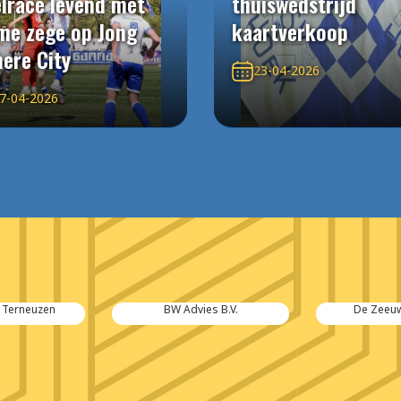
elrace levend met
thuiswedstrijd
me zege op Jong
kaartverkoop
ere City
23-04-2026
7-04-2026
Terneuzen
BW Advies B.V.
De Zeeuw