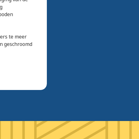
ng
rboden
ers te meer
den geschroomd