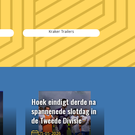
Kraker Trailers
Hoek eindigt derde na
spannenede slotdag in
de Tweede Divisie
25-05-2026