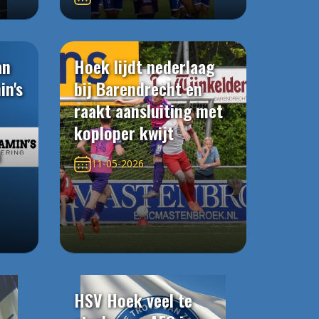
an
Hoek lijdt nederlaag
in's
bij Barendrecht en
raakt aansluiting met
koploper kwijt
n
11-05-2026
HSV Hoek veel te