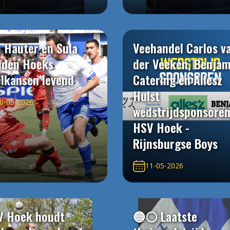
 Hauter en Sula
Veehandel Carlos v
uden Hoeks
der Veeken, Benjam
elkansen levend
Catering en Allesz
Hulst
8-05-2026
wedstrijdsponsore
HSV Hoek -
Rijnsburgse Boys
11-05-2026
V Hoek houdt
🔵⚪️ Laatste