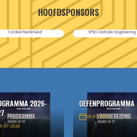
HOOFDSPONSORS
Cordeel Nederland
SPIE-Controlec Engineering
OGRAMMA 2026-
OEFENPROGRAMMA
27
05-07-2026
5-07-2026