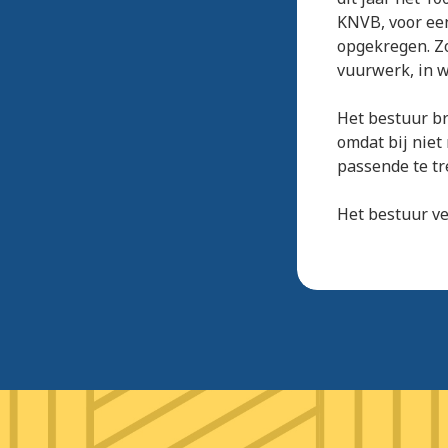
KNVB, voor een
opgekregen. Zo
vuurwerk, in w
Het bestuur br
omdat bij niet
passende te tr
Het bestuur v