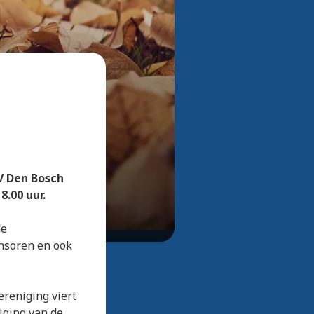
Bekijk alle foto's
V Den Bosch
.00 uur.
de
onsoren en ook
ereniging viert
niging van de