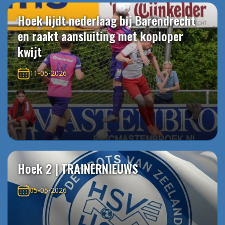
Hoek lijdt nederlaag bij Barendrecht
en raakt aansluiting met koploper
kwijt
11-05-2026
Hoek 2 | TRAINERNIEUWS
05-05-2026