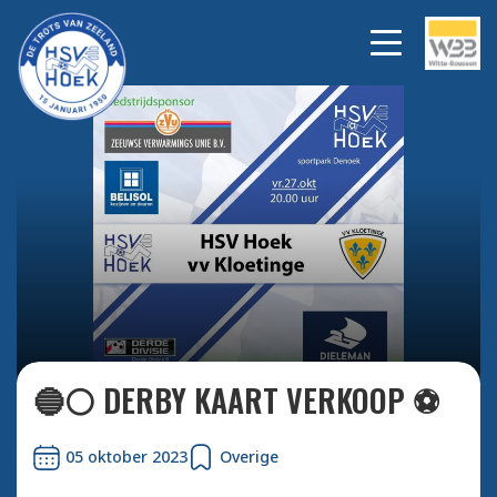
Bekijk alle foto's
🔵⚪️ DERBY KAART VERKOOP ⚽️
05 oktober 2023
Overige