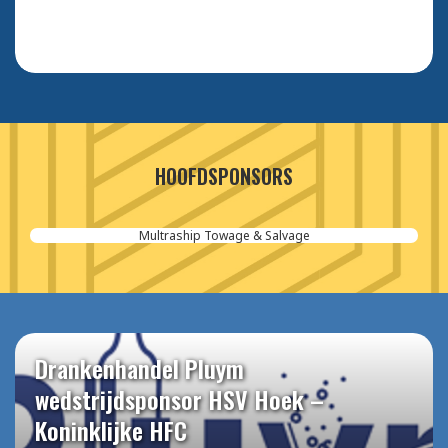
HOOFDSPONSORS
Multraship Towage & Salvage
Drankenhandel Pluym
wedstrijdsponsor HSV Hoek –
Koninklijke HFC