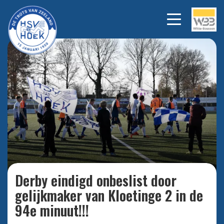
Vlaggertjes zoals bij Hoek 1
Bekijk
alle
mochten vandaag bij de Derby
foto's
tegen Kloetinge niet ontbreken.
Derby eindigd onbeslist door
gelijkmaker van Kloetinge 2 in de
94e minuut!!!