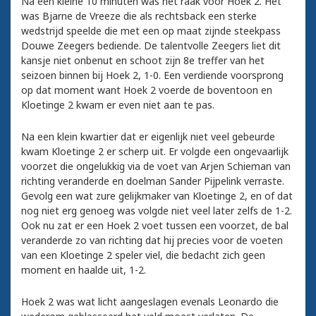
Na een kleine 10 minuten was het raak voor Hoek 2. Het
was Bjarne de Vreeze die als rechtsback een sterke
wedstrijd speelde die met een op maat zijnde steekpass
Douwe Zeegers bediende. De talentvolle Zeegers liet dit
kansje niet onbenut en schoot zijn 8e treffer van het
seizoen binnen bij Hoek 2, 1-0. Een verdiende voorsprong
op dat moment want Hoek 2 voerde de boventoon en
Kloetinge 2 kwam er even niet aan te pas.
Na een klein kwartier dat er eigenlijk niet veel gebeurde
kwam Kloetinge 2 er scherp uit. Er volgde een ongevaarlijk
voorzet die ongelukkig via de voet van Arjen Schieman van
richting veranderde en doelman Sander Pijpelink verraste.
Gevolg een wat zure gelijkmaker van Kloetinge 2, en of dat
nog niet erg genoeg was volgde niet veel later zelfs de 1-2.
Ook nu zat er een Hoek 2 voet tussen een voorzet, de bal
veranderde zo van richting dat hij precies voor de voeten
van een Kloetinge 2 speler viel, die bedacht zich geen
moment en haalde uit, 1-2.
Hoek 2 was wat licht aangeslagen evenals Leonardo die