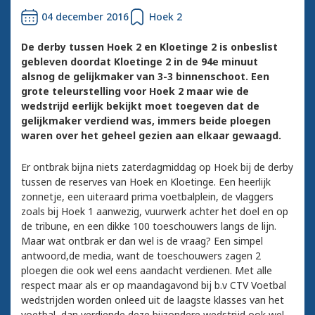
04 december 2016
Hoek 2
De derby tussen Hoek 2 en Kloetinge 2 is onbeslist
gebleven doordat Kloetinge 2 in de 94e minuut
alsnog de gelijkmaker van 3-3 binnenschoot. Een
grote teleurstelling voor Hoek 2 maar wie de
wedstrijd eerlijk bekijkt moet toegeven dat de
gelijkmaker verdiend was, immers beide ploegen
waren over het geheel gezien aan elkaar gewaagd.
Er ontbrak bijna niets zaterdagmiddag op Hoek bij de derby
tussen de reserves van Hoek en Kloetinge. Een heerlijk
zonnetje, een uiteraard prima voetbalplein, de vlaggers
zoals bij Hoek 1 aanwezig, vuurwerk achter het doel en op
de tribune, en een dikke 100 toeschouwers langs de lijn.
Maar wat ontbrak er dan wel is de vraag? Een simpel
antwoord,de media, want de toeschouwers zagen 2
ploegen die ook wel eens aandacht verdienen. Met alle
respect maar als er op maandagavond bij b.v CTV Voetbal
wedstrijden worden onleed uit de laagste klasses van het
voetbal dan verdiende deze bijzondere wedstrijd ook wel