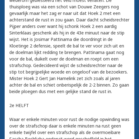
wederom geblesseerd het veld moest verlaten. De
thuisploeg was via een schot van Douwe Zeegers nog
gevaarlijk maar het zag er naar uit dat Hoek 2 met een
achterstand de rust in zou gaan. Daar dacht scheidsrechter
Pijper anders over want hij schonk Hoek 2 een aardig
Sinterklaas geschenk als hij in de 43e minuut naar de stip
wijst. Het is Josimar Pattinama die doordringt in de
Kloetinge 2 defensie, speelt de bal te ver voor zich uit en
de doelman lijkt redding te brengen. Pattinama gaat nog
voor de bal, duikelt over de doelman en roept om een
strafschop. Gedecideerd wijst de scheidsrechter naar de
stip tot begrijpelijke woede en ongeloof van de bezoekers.
Mister Hoek 2 Gert Jan Hamelink zet zich zoals al jaren
achter de bal en schiet onberispelijk de 2-2 binnen. Zo gaan
beide ploegen dus met een gelijke stand de rust in.
2e HELFT
Waar er enkele minuten voor rust de nodige opwinding was
over de strafschop daar is enkele minuten na rust geen
enkele twijfel over een strafschop als de overmoeibare
Sascha Beshliaha onderuit word geschoffeld in het