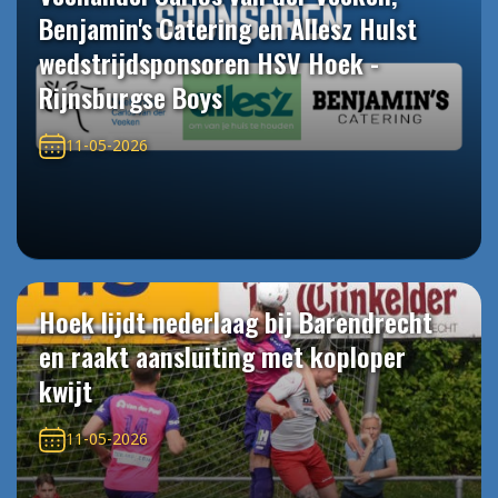
Benjamin's Catering en Allesz Hulst
wedstrijdsponsoren HSV Hoek -
Rijnsburgse Boys
11-05-2026
Hoek lijdt nederlaag bij Barendrecht
en raakt aansluiting met koploper
kwijt
11-05-2026