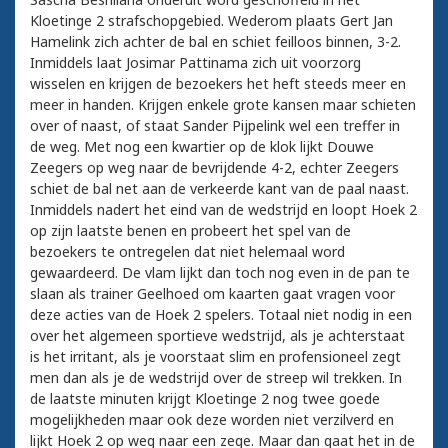
Kloetinge 2 strafschopgebied. Wederom plaats Gert Jan
Hamelink zich achter de bal en schiet feilloos binnen, 3-2.
Inmiddels laat Josimar Pattinama zich uit voorzorg
wisselen en krijgen de bezoekers het heft steeds meer en
meer in handen. Krijgen enkele grote kansen maar schieten
over of naast, of staat Sander Pijpelink wel een treffer in
de weg. Met nog een kwartier op de klok lijkt Douwe
Zeegers op weg naar de bevrijdende 4-2, echter Zeegers
schiet de bal net aan de verkeerde kant van de paal naast.
Inmiddels nadert het eind van de wedstrijd en loopt Hoek 2
op zijn laatste benen en probeert het spel van de
bezoekers te ontregelen dat niet helemaal word
gewaardeerd. De vlam lijkt dan toch nog even in de pan te
slaan als trainer Geelhoed om kaarten gaat vragen voor
deze acties van de Hoek 2 spelers. Totaal niet nodig in een
over het algemeen sportieve wedstrijd, als je achterstaat
is het irritant, als je voorstaat slim en profensioneel zegt
men dan als je de wedstrijd over de streep wil trekken. In
de laatste minuten krijgt Kloetinge 2 nog twee goede
mogelijkheden maar ook deze worden niet verzilverd en
lijkt Hoek 2 op weg naar een zege. Maar dan gaat het in de