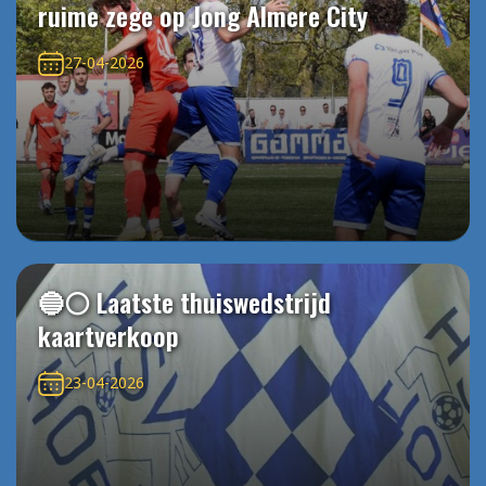
ruime zege op Jong Almere City
27-04-2026
🔵⚪️ Laatste thuiswedstrijd
kaartverkoop
23-04-2026