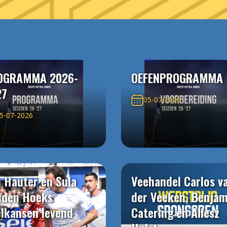
OGRAMMA 2026-
OEFENPROGRAMMA
27
05-07-2026
5-07-2026
 Hauter en Sula
Veehandel Carlos v
uden Hoeks
der Veeken, Benjam
elkansen levend
Catering en Allesz