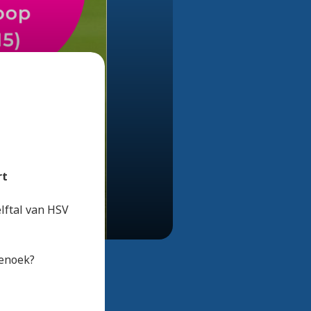
Bekijk alle foto's
rt
lftal van HSV
Denoek?