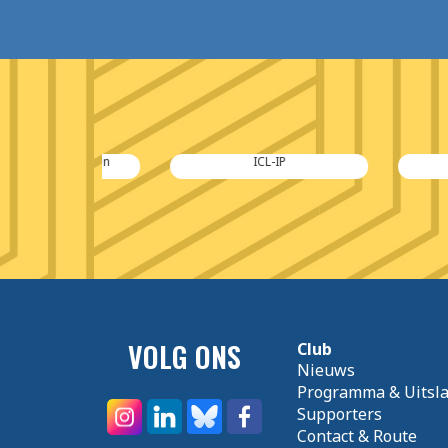
ansport en
ICL-IP
Kaspe
iek
VOLG ONS
Club
Nieuws
Programma & Uitsl
Supporters
Contact & Route