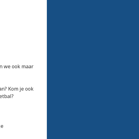
an we ook maar
van? Kom je ook
etbal?
je