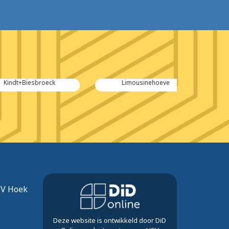
iesbroeck
Limousinehoeve
De Po
SV Hoek
Deze website is ontwikkeld door DiD