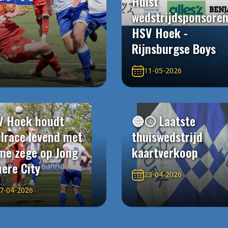
Hulst
8-05-2026
wedstrijdsponsore
HSV Hoek -
Rijnsburgse Boys
11-05-2026
V Hoek houdt
🔵⚪️ Laatste
elrace levend met
thuiswedstrijd
me zege op Jong
kaartverkoop
ere City
23-04-2026
7-04-2026