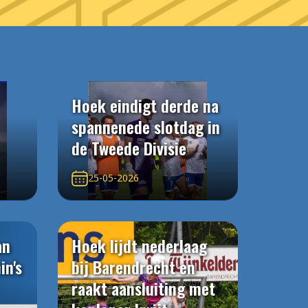
Hoek eindigt derde na
spannenede slotdag in
de Tweede Divisie
25-05-2026
an
Hoek lijdt nederlaag
in's
bij Barendrecht en
raakt aansluiting met