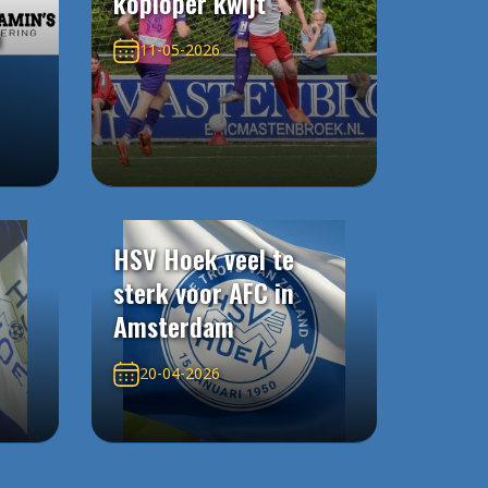
koploper kwijt
n
11-05-2026
HSV Hoek veel te
sterk voor AFC in
Amsterdam
20-04-2026