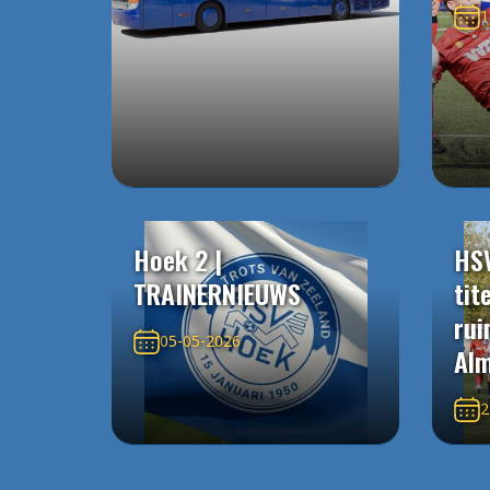
1
Hoek 2 |
HS
TRAINERNIEUWS
tit
rui
05-05-2026
Alm
2