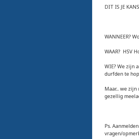
DIT IS JE KANS
WANNEER? Woen
WAAR? HSV Hoe
WIE? We zijn a
durfden te hop
Maar... we zij
gezellig meel
Ps. Aanmelden 
vragen/opmerk