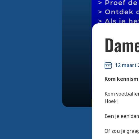
Dame
12 maart 
Kom kennisma
Kom voetballen
Hoek!
Ben je een dam
Of zou je graa