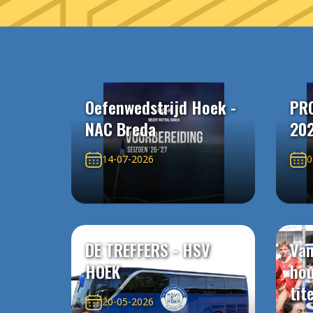
Oefenwedstrijd Hoek -
PR
NAC Breda
20
14-07-2026
0
DE TREFFERS - HSV
Van
HOEK
ho
tit
20-05-2026