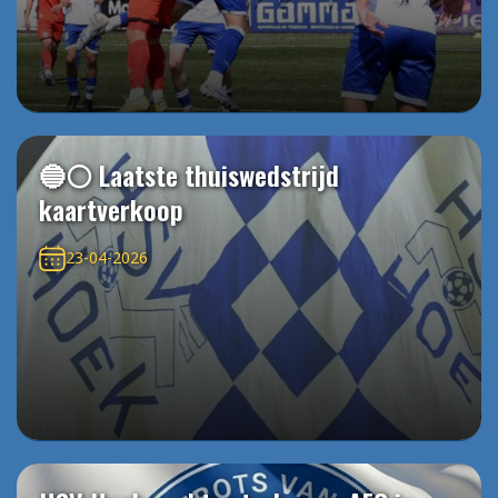
🔵⚪️ Laatste thuiswedstrijd
kaartverkoop
23-04-2026