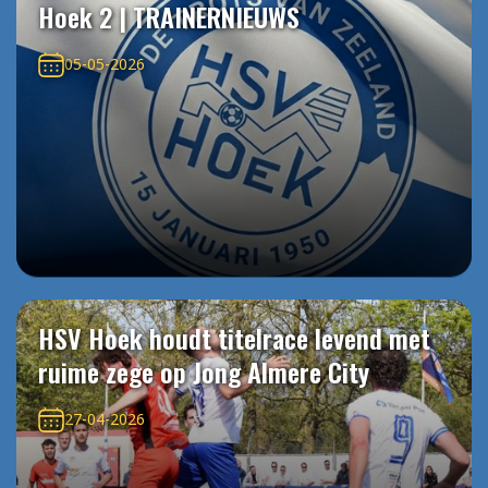
Hoek 2 | TRAINERNIEUWS
05-05-2026
HSV Hoek houdt titelrace levend met
ruime zege op Jong Almere City
27-04-2026