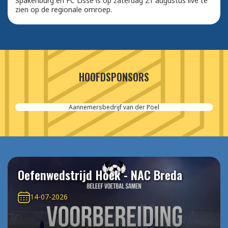
Spakenburg en FC Lisse is op zaterdag 21 augustus live te
zien op de regionale omroep.
HOOFDSPONSORS
Aannemersbedrijf van der Poel
Oefenwedstrijd Hoek - NAC Breda
14-07-2026