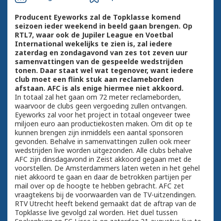
Producent Eyeworks zal de Topklasse komend
seizoen ieder weekend in beeld gaan brengen. Op
RTL7, waar ook de Jupiler League en Voetbal
International wekelijks te zien is, zal iedere
zaterdag en zondagavond van zes tot zeven uur
samenvattingen van de gespeelde wedstrijden
tonen. Daar staat wel wat tegenover, want iedere
club moet een flink stuk aan reclameborden
afstaan. AFC is als enige hiermee niet akkoord.
In totaal zal het gaan om 72 meter reclameborden,
waarvoor de clubs geen vergoeding zullen ontvangen.
Eyeworks zal voor het project in totaal ongeveer twee
miljoen euro aan productiekosten maken. Om dit op te
kunnen brengen zijn inmiddels een aantal sponsoren
gevonden. Behalve in samenvattingen zullen ook meer
wedstrijden live worden uitgezonden. Alle clubs behalve
AFC zijn dinsdagavond in Zeist akkoord gegaan met de
voorstellen. De Amsterdammers laten weten in het gehel
niet akkoord te gaan en daar de betrokken partijen per
mail over op de hoogte te hebben gebracht. AFC zet
vraagtekens bij de voorwaarden van de TV-uitzendingen.
RTV Utrecht heeft bekend gemaakt dat de aftrap van de
Topklasse live gevolgd zal worden. Het duel tussen