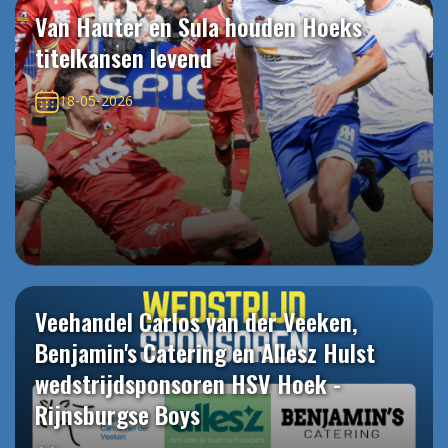
Van Hauter en Sula houden Hoeks
titelkansen levend
18-05-2026
Veehandel Carlos van der Veeken,
Benjamin's Catering en Allesz Hulst
wedstrijdsponsoren HSV Hoek -
Rijnsburgse Boys