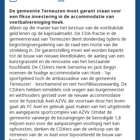
De gemeente Terneuzen moet garant staan voor
een fikse investering in de accommodatie van
voetbalvereniging Hoek.
Alleen op die manier kan het bestuur van de voetbalclub
geld lenen op de kapitaalmarkt. De CDA-fractie in de
gemeenteraad van Terneuzen dient donderdag tijdens de
begrotingsvergadering van de raad een motie van die
strekking in. De garantstelling moet wel worden beperkt
tot de bouw van nieuwe kleedlokalen, de aanleg van een
kunstgrasveld en de renovatie van het bestaande
hoofdveld. De CDA'ers Henk Siersema en Jack Begijn
noemen de huidige accommodatie van Hoek - 'op
sportgebied toch de ambassadeur van de gemeente
Terneuzen' - beschamend en niet hoofdklassewaardig. De
CDA'ers hebben inmiddels ook vragen aan burgemeester
en wethouders gesteld over de nieuwe accommodatie
voor de fusieclub Axel-AZVV, die voortaan door het leven
gaat als FC Axel en gebruik gaat maken van het uitgebreide
en aangepaste sportcomplex van AZVV. Omdat de
gemeente vanwege de bezuinigingen de benodigde 1,8
miljoen euro voor die aanpassingen voorlopig niet kan
ophoesten, denken de CDA'ers aan de verkoop van de
terreinen van de vv Axel voor bijvoorbeeld de bouw van