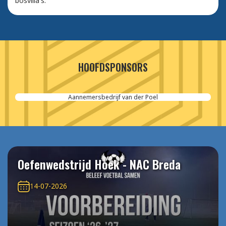
bosvilla's.
HOOFDSPONSORS
Aannemersbedrijf van der Poel
Oefenwedstrijd Hoek - NAC Breda
14-07-2026