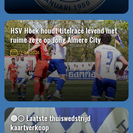
HSV Hoek houdt titelrace levend met
ruime zege op Jong Almere City
27-04-2026
🔵⚪️ Laatste thuiswedstrijd
kaartverkoop