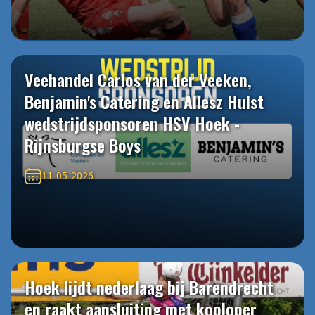
Veehandel Carlos van der Veeken,
Benjamin's Catering en Allesz Hulst
wedstrijdsponsoren HSV Hoek -
Rijnsburgse Boys
11-05-2026
Hoek lijdt nederlaag bij Barendrecht
en raakt aansluiting met koploper