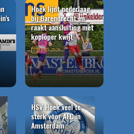
an
Hoek lijdt nederlaag
in's
bij Barendrecht en
raakt aansluiting met
koploper kwijt
n
11-05-2026
HSV Hoek veel te
sterk voor AFC in
Amsterdam