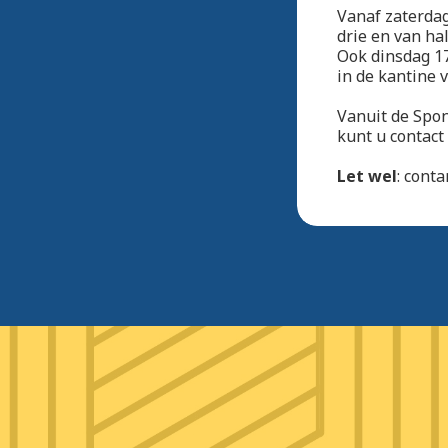
Vanaf zaterdag
drie en van half
Ook dinsdag 17
in de kantine 
Vanuit de Spon
kunt u contact
Let wel
: conta