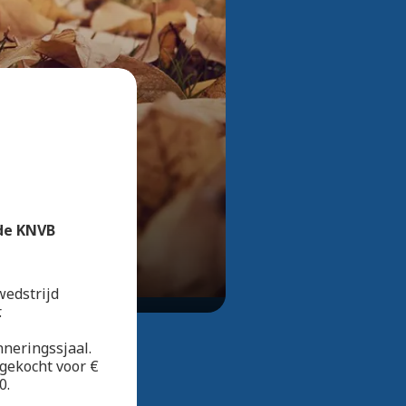
Bekijk alle foto's
 de KNVB
wedstrijd
.
nneringssjaal.
 gekocht voor €
0.