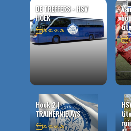
DE TREFFERS - HSV
Van
HOEK
ho
tit
20-05-2026
1
Hoek 2 |
HS
TRAINERNIEUWS
tit
rui
05-05-2026