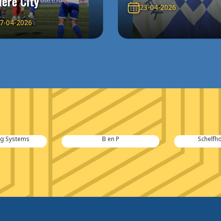
ere City
23-04-2026
7-04-2026
n P
Schelfhout Elektro
Drankenhan