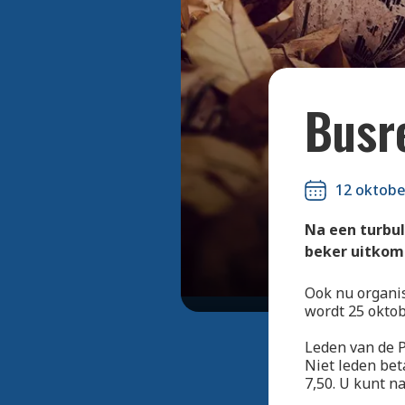
Busr
12 oktobe
Na een turbu
beker uitkom
Ook nu organis
wordt 25 oktob
Leden van de P
Niet leden bet
7,50. U kunt n