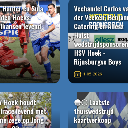
 Hauter en Sula
Veehandel Carlos v
uden Hoeks
der Veeken, Benjam
elkansen levend
Catering en Allesz
Hulst
8-05-2026
wedstrijdsponsore
HSV Hoek -
Rijnsburgse Boys
11-05-2026
V Hoek houdt
🔵⚪️ Laatste
elrace levend met
thuiswedstrijd
me zege op Jong
kaartverkoop