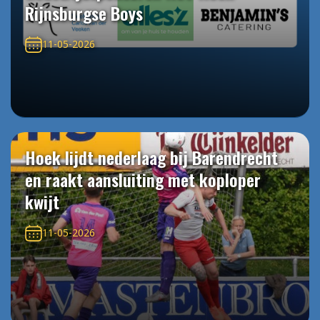
Rijnsburgse Boys
11-05-2026
Hoek lijdt nederlaag bij Barendrecht
en raakt aansluiting met koploper
kwijt
11-05-2026