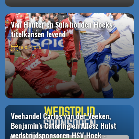
Van Hauter en Sula houden Hoeks
titelkansen levend
18-05-2026
Veehandel Carlos van der Veeken,
Benjamin's Catering en Allesz Hulst
wedstrijdsponsoren HSV Hoek -