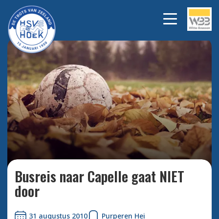
Bekijk alle foto's
Busreis naar Capelle gaat NIET
door
31 augustus 2010
Purperen Hei