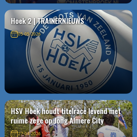
Hoek 2 | TRAINERNIEUWS
05-05-2026
HSV Hoek houdt titelrace levend met
ruime zege op Jong Almere City
27-04-2026