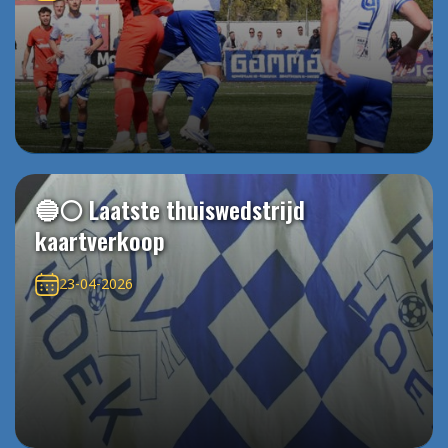
🔵⚪️ Laatste thuiswedstrijd
kaartverkoop
23-04-2026