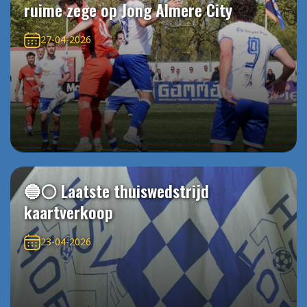
ruime zege op Jong Almere City
27-04-2026
🔵⚪️ Laatste thuiswedstrijd
kaartverkoop
23-04-2026