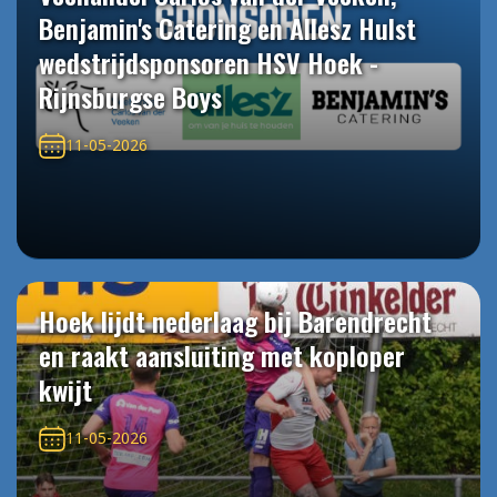
Benjamin's Catering en Allesz Hulst
wedstrijdsponsoren HSV Hoek -
Rijnsburgse Boys
11-05-2026
Hoek lijdt nederlaag bij Barendrecht
en raakt aansluiting met koploper
kwijt
11-05-2026