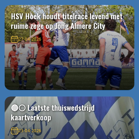
HSV Hoek houdt titelrace levend met
ruime zege op Jong Almere City
27-04-2026
🔵⚪️ Laatste thuiswedstrijd
kaartverkoop
23-04-2026