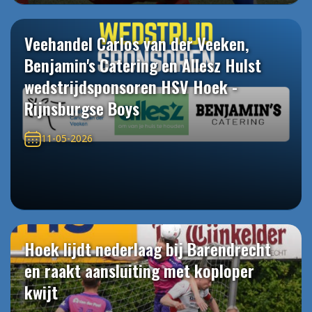
Veehandel Carlos van der Veeken,
Benjamin's Catering en Allesz Hulst
wedstrijdsponsoren HSV Hoek -
Rijnsburgse Boys
11-05-2026
Hoek lijdt nederlaag bij Barendrecht
en raakt aansluiting met koploper
kwijt