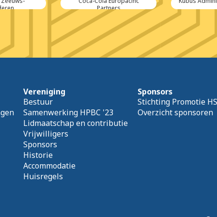
 Zeeuws-
Coca-Cola Europacific
Kubus Admini
deren
Partners
Vereniging
Sponsors
Bestuur
Stichting Promotie H
agen
Samenwerking HPBC '23
Overzicht sponsoren
Lidmaatschap en contributie
Vrijwilligers
Sponsors
Historie
Accommodatie
Huisregels