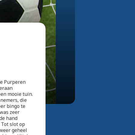
Bekijk alle foto's
 de Purperen
ieraan
een mooie tuin.
lnemers, die
er bingo te
 was zeer
 de hand
Tot slot op
 weer geheel