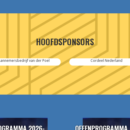
HOOFDSPONSORS
annemersbedrijf van der Poel
Cordeel Nederland
OGRAMMA 2026-
OEFENPROGRAMMA