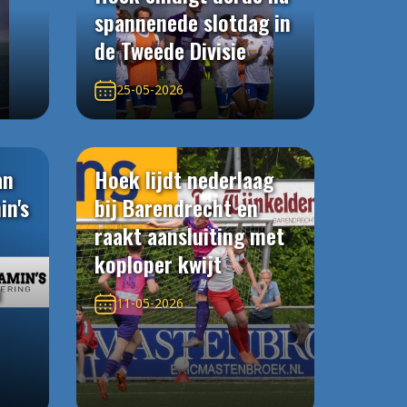
spannenede slotdag in
de Tweede Divisie
25-05-2026
an
Hoek lijdt nederlaag
in's
bij Barendrecht en
raakt aansluiting met
koploper kwijt
n
11-05-2026