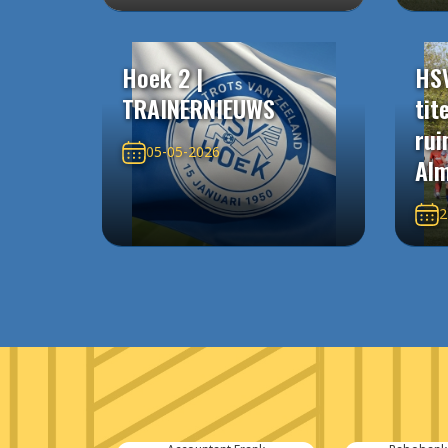
Hoek 2 |
HS
TRAINERNIEUWS
tit
rui
05-05-2026
Alm
2