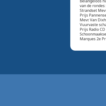
belangeloos h
van de rondes:
Strandset Mevr
Prijs Pannenset
Mevr. Van Dixh
Vuurvaste scha
Prijs Radio CD 
Schoonmaakset
Marques 2e Pri