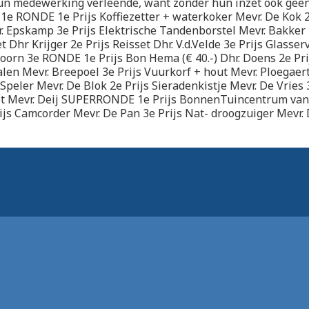
un medewerking verleende, want zonder hun inzet ook geen 
 1e RONDE 1e Prijs Koffiezetter + waterkoker Mevr. De Kok 2
. Epskamp 3e Prijs Elektrische Tandenborstel Mevr. Bakke
 Dhr Krijger 2e Prijs Reisset Dhr. V.d.Velde 3e Prijs Glasserv
oorn 3e RONDE 1e Prijs Bon Hema (€ 40.-) Dhr. Doens 2e Pri
len Mevr. Breepoel 3e Prijs Vuurkorf + hout Mevr. Ploegae
Speler Mevr. De Blok 2e Prijs Sieradenkistje Mevr. De Vries 
 Mevr. Deij SUPERRONDE 1e Prijs BonnenTuincentrum van 
js Camcorder Mevr. De Pan 3e Prijs Nat- droogzuiger Mevr.