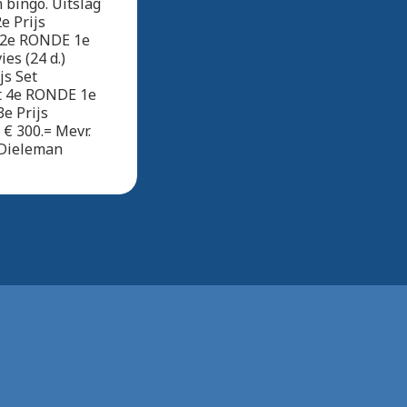
bingo. Uitslag
e Prijs
r 2e RONDE 1e
ies (24 d.)
js Set
rt 4e RONDE 1e
3e Prijs
€ 300.= Mevr.
 Dieleman