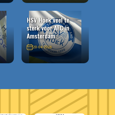
HSV Hoek veel te
sterk voor AFC in
Amsterdam
20-04-2026