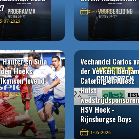
27
05-07-2026
5-07-2026
 Hauter en Sula
Veehandel Carlos v
uden Hoeks
der Veeken, Benjam
elkansen levend
Catering en Allesz
Hulst
8-05-2026
wedstrijdsponsore
HSV Hoek -
Rijnsburgse Boys
11-05-2026