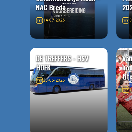
NAC Breda
20
14-07-2026
0
DE TREFFERS - HSV
Van
HOEK
ho
tit
20-05-2026
1