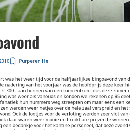
oavond
2010
Purperen Hei
rt was het weer tijd voor de halfjaarlijkse bingoavond van
e nadering van het voorjaar was de hoofdprijs deze keer h
l. € 300.- aan bonnen van een tuincentrum, dus deze zomer 
ling was weer als vanouds en konden we rekenen op 85 dee
 fanatiek hun nummers weg streepten om maar eens een ke
jzen werden weer netjes over de hele zaal verspreid en het
avond. Ook de lootjes voor de verloting werden zeer vlot van
ok daar waren weer mooie en bruikbare prijzen te winnen. 
g een bedankje voor het kantine personeel, dat deze avond