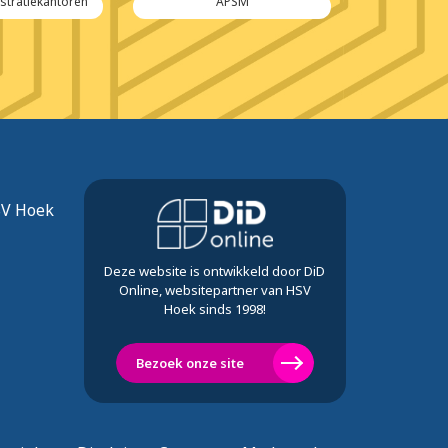
stratiekantoren
APSM
Witte-Bous
SV Hoek
Deze website is ontwikkeld door DiD
Online, websitepartner van HSV
Hoek sinds 1998!
Bezoek onze site