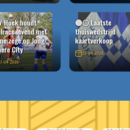
V Hoek houdt
🔵⚪️ Laatste
elrace levend met
thuiswedstrijd
me zege op Jong
kaartverkoop
ere City
23-04-2026
7-04-2026