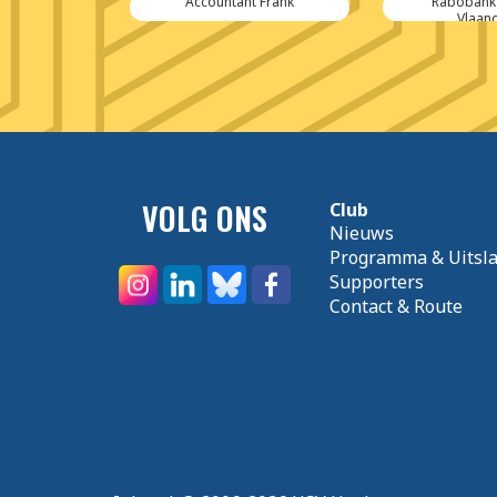
neuzen
Accountant Frank
Rabobank
Vlaan
VOLG ONS
Club
Nieuws
Programma & Uitsl
Supporters
Contact & Route