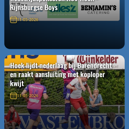
Rijnsburgse Boys
11-05-2026
Hoek lijdt nederlaag bij Barendrecht
en raakt aansluiting met koploper
kwijt
11-05-2026