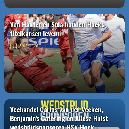
Van Hauter en Sula houden Hoeks
titelkansen levend
18-05-2026
Veehandel Carlos van der Veeken,
Benjamin's Catering en Allesz Hulst
wedstrijdsponsoren HSV Hoek -