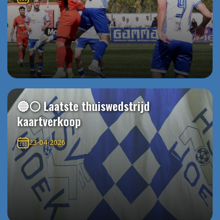
🔵⚪️ Laatste thuiswedstrijd
kaartverkoop
23-04-2026