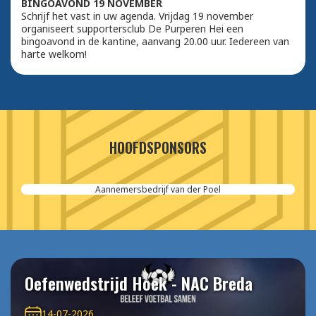
BINGOAVOND 19 NOVEMBER
Schrijf het vast in uw agenda. Vrijdag 19 november
organiseert supportersclub De Purperen Hei een
bingoavond in de kantine, aanvang 20.00 uur. Iedereen van
harte welkom!
HOOFDSPONSORS
Aannemersbedrijf van der Poel
Oefenwedstrijd Hoek - NAC Breda
14-07-2026