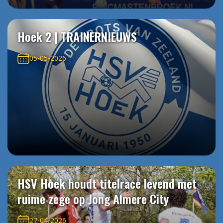
Hoek 2 | TRAINERNIEUWS
05-05-2026
HSV Hoek houdt titelrace levend met
ruime zege op Jong Almere City
27-04-2026