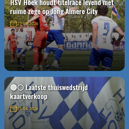
HSV Hoek houdt titelrace levend met
ruime zege op Jong Almere City
27-04-2026
🔵⚪️ Laatste thuiswedstrijd
kaartverkoop
23-04-2026