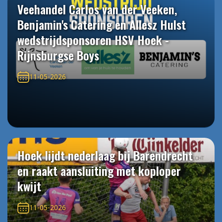
Veehandel Carlos van der Veeken,
Benjamin's Catering en Allesz Hulst
wedstrijdsponsoren HSV Hoek -
Rijnsburgse Boys
11-05-2026
Hoek lijdt nederlaag bij Barendrecht
en raakt aansluiting met koploper
kwijt
11-05-2026