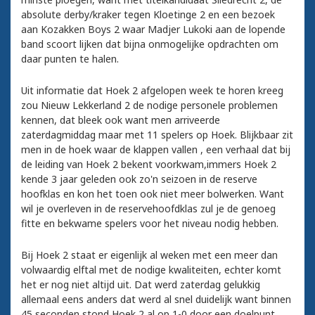
absolute derby/kraker tegen Kloetinge 2 en een bezoek
aan Kozakken Boys 2 waar Madjer Lukoki aan de lopende
band scoort lijken dat bijna onmogelijke opdrachten om
daar punten te halen.
Uit informatie dat Hoek 2 afgelopen week te horen kreeg
zou Nieuw Lekkerland 2 de nodige personele problemen
kennen, dat bleek ook want men arriveerde
zaterdagmiddag maar met 11 spelers op Hoek. Blijkbaar zit
men in de hoek waar de klappen vallen , een verhaal dat bij
de leiding van Hoek 2 bekent voorkwam,immers Hoek 2
kende 3 jaar geleden ook zo'n seizoen in de reserve
hoofklas en kon het toen ook niet meer bolwerken. Want
wil je overleven in de reservehoofdklas zul je de genoeg
fitte en bekwame spelers voor het niveau nodig hebben.
Bij Hoek 2 staat er eigenlijk al weken met een meer dan
volwaardig elftal met de nodige kwaliteiten, echter komt
het er nog niet altijd uit. Dat werd zaterdag gelukkig
allemaal eens anders dat werd al snel duidelijk want binnen
45 seconden stond Hoek 2 al op 1-0 door een doelpunt