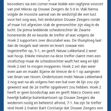
bezoekers via een corner maar leidde een ragfijnne voorzet
van Joel Mieras op Douwe Zeegers de 5-0 in. Vlak hierna
volgde de mooiste aanval van de wedstrijd die een lust
voor het oog was, het eindstation Douwe Zeegers ronde
af maar tot afgreizen stak de grensrechter zijn vlag in de
lucht. De prima leiddende scheidsrechter de Zwarte
honereerde dit en keurde de treffer af wat volgens de
Hoek 2 supporters zeer discutabel was. De thuisploeg laat
dan de teugels wat vieren en levert zowaar een
tegentreffer op, 5-1, en geeft Nieuw Lekkerland 2 weer
wat hoop. Enkele minuten na deze treffer claimt men een
strafschop maar de scheidsrechter wuift het weg en lijkt
Hoek 2 niet te mogen mopperen. Hoek 2 zet dan weer
even aan en maakt Bjarne de Vreeze de 6-1 op aangeven
van Brian van Hoorn. Ondertussen mokt Nieuw Lekkerland
2 nog wat na als volgens hen een bal over de lijn zou zijn
geweest wat de 2e treffer opgelevert zou hebben. Hoek 2
heeft er geen boodschap aan en geeft Marco Doens een
heerlijk balletje buitenkantvoet op Douwe Zeegers die
wederom rustig en beheerst afrond, 7-1. Na zijn 5e treffer
vind Hoek 2 trainer Bart Corstanje dat Douwe Zeegers een