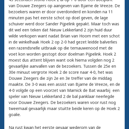
van Douwe Zeegers op aangeven van Bjarne de Vreeze. De
bezoekers waren er door overdonderd en konden na 11
minuten pas het eerste schot op doel geven, de lage
schuiver werd door Sander Pijpelink gepakt. Maar toch was
dit wel een teken dat Nieuw Lekkerland 2 zijn huid duur
wilde verkopen want nadat Brian van Hoorn met een schot
in de winkelhaak Hoek 2 op 2-0 had gezet leidde balverlies
een razendsnelle uitbraak op die ternauwenood met de
voet kon worden gestopt door doelman Pijpelink. Hoek 2
moest dus attent blijven want ook hierna volgden nog 2
gevaarlijke aanvallen van de bezoekers. Tussen de 25e en
30e minuut vergrote Hoek 2 de score naar 4-0, het was
Douwe Zeegers die zijn 2e en 3e treffer van de middag
maakte. De 3-0 was een assist van Bjarne de Vreeze, en de
4-0 volgde op een voorzet van Marnick de Bat waarbij een
speler van Nieuw Lekkerland 2 de bal panklaar neerlegde
voor Douwe Zeegers. De bezoekers waren voor rust nog
tweemaal gevaarlijk maar stuitte beide keren op de Hoek 2
goalie.
Na rust kwan het eerste gevaar wederom van de