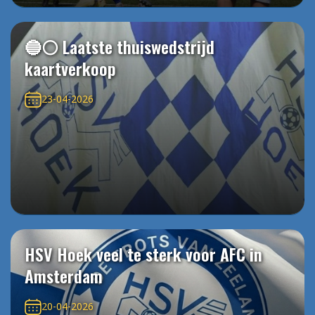
🔵⚪️ Laatste thuiswedstrijd
kaartverkoop
23-04-2026
HSV Hoek veel te sterk voor AFC in
Amsterdam
20-04-2026