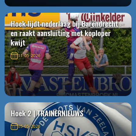
Hoek lijdt nederlaag bij Barendrecht
en raakt aansluiting met koploper
kwijt
11-05-2026
Hoek 2 | TRAINERNIEUWS
05-05-2026