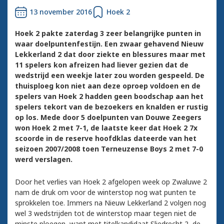
13 november 2016
Hoek 2
Hoek 2 pakte zaterdag 3 zeer belangrijke punten in
waar doelpuntenfestijn. Een zwaar gehavend Nieuw
Lekkerland 2 dat door ziekte en blessures maar met
11 spelers kon afreizen had liever gezien dat de
wedstrijd een weekje later zou worden gespeeld. De
thuisploeg kon niet aan deze oproep voldoen en de
spelers van Hoek 2 hadden geen boodschap aan het
spelers tekort van de bezoekers en knalden er rustig
op los. Mede door 5 doelpunten van Douwe Zeegers
won Hoek 2 met 7-1, de laatste keer dat Hoek 2 7x
scoorde in de reserve hoofdklas dateerde van het
seizoen 2007/2008 toen Terneuzense Boys 2 met 7-0
werd verslagen.
Door het verlies van Hoek 2 afgelopen week op Zwaluwe 2
nam de druk om voor de winterstop nog wat punten te
sprokkelen toe. Immers na Nieuw Lekkerland 2 volgen nog
wel 3 wedstrijden tot de winterstop maar tegen niet de
minste ploegen, want met titelkandidaat Sliedrecht 2, de