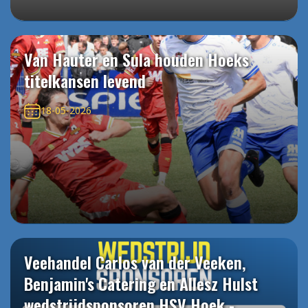
Van Hauter en Sula houden Hoeks
titelkansen levend
18-05-2026
Veehandel Carlos van der Veeken,
Benjamin's Catering en Allesz Hulst
wedstrijdsponsoren HSV Hoek -