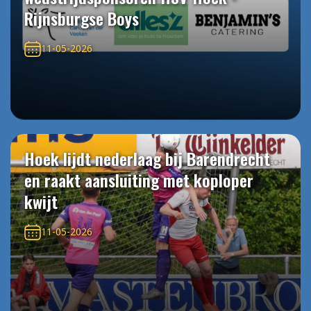
Rijnsburgse Boys
11-05-2026
Hoek lijdt nederlaag bij Barendrecht
en raakt aansluiting met koploper
kwijt
11-05-2026