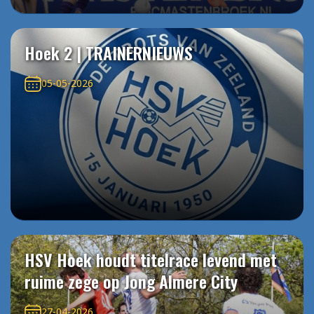
Hoek 2 | TRAINERNIEUWS
05-05-2026
HSV Hoek houdt titelrace levend met
ruime zege op Jong Almere City
27-04-2026