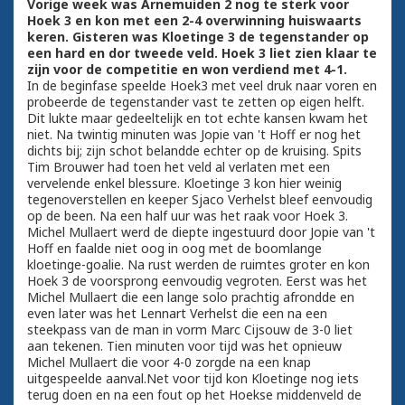
Vorige week was Arnemuiden 2 nog te sterk voor
Hoek 3 en kon met een 2-4 overwinning huiswaarts
keren. Gisteren was Kloetinge 3 de tegenstander op
een hard en dor tweede veld. Hoek 3 liet zien klaar te
zijn voor de competitie en won verdiend met 4-1.
In de beginfase speelde Hoek3 met veel druk naar voren en
probeerde de tegenstander vast te zetten op eigen helft.
Dit lukte maar gedeeltelijk en tot echte kansen kwam het
niet. Na twintig minuten was Jopie van 't Hoff er nog het
dichts bij; zijn schot belandde echter op de kruising. Spits
Tim Brouwer had toen het veld al verlaten met een
vervelende enkel blessure. Kloetinge 3 kon hier weinig
tegenoverstellen en keeper Sjaco Verhelst bleef eenvoudig
op de been. Na een half uur was het raak voor Hoek 3.
Michel Mullaert werd de diepte ingestuurd door Jopie van 't
Hoff en faalde niet oog in oog met de boomlange
kloetinge-goalie. Na rust werden de ruimtes groter en kon
Hoek 3 de voorsprong eenvoudig vegroten. Eerst was het
Michel Mullaert die een lange solo prachtig afrondde en
even later was het Lennart Verhelst die een na een
steekpass van de man in vorm Marc Cijsouw de 3-0 liet
aan tekenen. Tien minuten voor tijd was het opnieuw
Michel Mullaert die voor 4-0 zorgde na een knap
uitgespeelde aanval.Net voor tijd kon Kloetinge nog iets
terug doen en na een fout op het Hoekse middenveld de