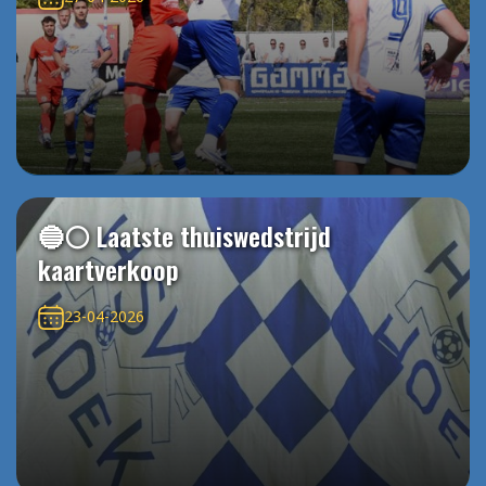
🔵⚪️ Laatste thuiswedstrijd
kaartverkoop
23-04-2026