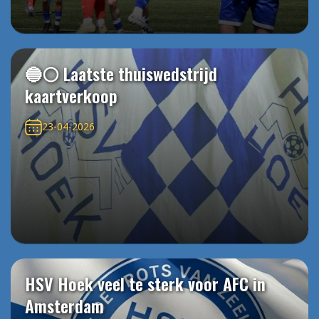
🔵⚪️ Laatste thuiswedstrijd
kaartverkoop
23-04-2026
HSV Hoek veel te sterk voor AFC in
Amsterdam