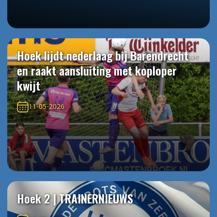
Hoek lijdt nederlaag bij Barendrecht
en raakt aansluiting met koploper
kwijt
11-05-2026
Hoek 2 | TRAINERNIEUWS