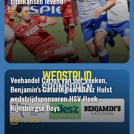
titelkansen levend
18-05-2026
Veehandel Carlos van der Veeken,
Benjamin's Catering en Allesz Hulst
wedstrijdsponsoren HSV Hoek -
Rijnsburgse Boys
11-05-2026