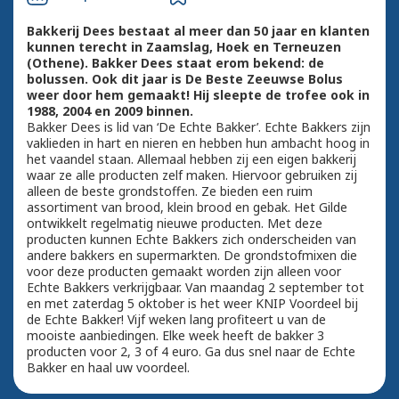
Bakkerij Dees bestaat al meer dan 50 jaar en klanten
kunnen terecht in Zaamslag, Hoek en Terneuzen
(Othene). Bakker Dees staat erom bekend: de
bolussen. Ook dit jaar is De Beste Zeeuwse Bolus
weer door hem gemaakt! Hij sleepte de trofee ook in
1988, 2004 en 2009 binnen.
Bakker Dees is lid van ‘De Echte Bakker’. Echte Bakkers zijn
vaklieden in hart en nieren en hebben hun ambacht hoog in
het vaandel staan. Allemaal hebben zij een eigen bakkerij
waar ze alle producten zelf maken. Hiervoor gebruiken zij
alleen de beste grondstoffen. Ze bieden een ruim
assortiment van brood, klein brood en gebak. Het Gilde
ontwikkelt regelmatig nieuwe producten. Met deze
producten kunnen Echte Bakkers zich onderscheiden van
andere bakkers en supermarkten. De grondstofmixen die
voor deze producten gemaakt worden zijn alleen voor
Echte Bakkers verkrijgbaar. Van maandag 2 september tot
en met zaterdag 5 oktober is het weer KNIP Voordeel bij
de Echte Bakker! Vijf weken lang profiteert u van de
mooiste aanbiedingen. Elke week heeft de bakker 3
producten voor 2, 3 of 4 euro. Ga dus snel naar de Echte
Bakker en haal uw voordeel.