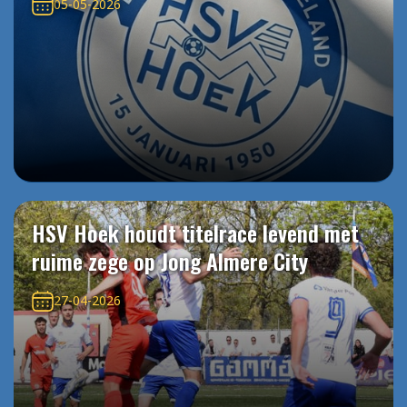
05-05-2026
HSV Hoek houdt titelrace levend met
ruime zege op Jong Almere City
27-04-2026