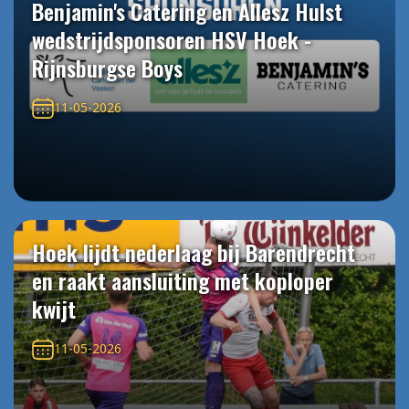
Benjamin's Catering en Allesz Hulst
wedstrijdsponsoren HSV Hoek -
Rijnsburgse Boys
11-05-2026
Hoek lijdt nederlaag bij Barendrecht
en raakt aansluiting met koploper
kwijt
11-05-2026