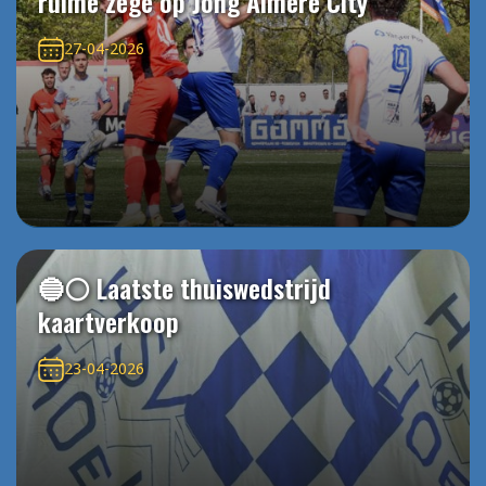
ruime zege op Jong Almere City
27-04-2026
🔵⚪️ Laatste thuiswedstrijd
kaartverkoop
23-04-2026