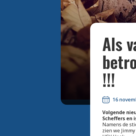
Als 
betr
!!!
16 novem
Volgende nieu
Scheffers en i
Namens de sti
zien we Jimmy 