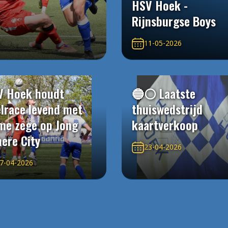
HSV Hoek -
Rijnsburgse Boys
11-05-2026
V Hoek houdt
🔵⚪️ Laatste
elrace levend met
thuiswedstrijd
me zege op Jong
kaartverkoop
ere City
23-04-2026
7-04-2026