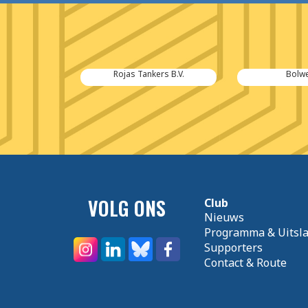
derland
Rojas Tankers B.V.
Bolwe
VOLG ONS
Club
Nieuws
Programma & Uitsl
Supporters
Contact & Route