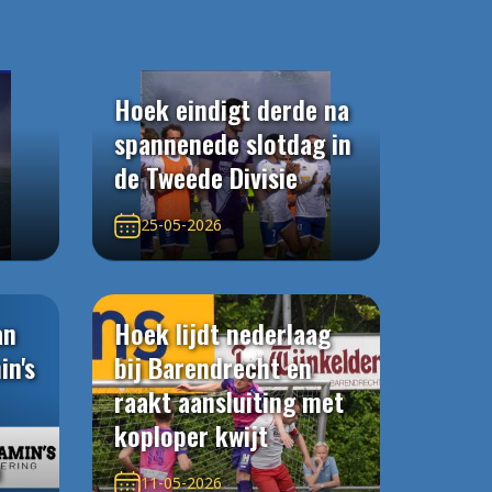
Hoek eindigt derde na
spannenede slotdag in
de Tweede Divisie
25-05-2026
an
Hoek lijdt nederlaag
in's
bij Barendrecht en
raakt aansluiting met
koploper kwijt
n
11-05-2026