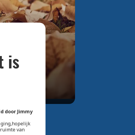
Bekijk alle foto's
 is
id door Jimmy
ging,hopelijk
rruimte van