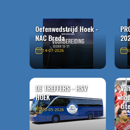
Oefenwedstrijd Hoek -
PR
NAC Breda
20
14-07-2026
0
DE TREFFERS - HSV
Van
HOEK
ho
tit
20-05-2026
1