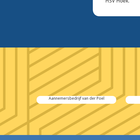
HSV Hoek.
 Salvage
Aannemersbedrijf van der Poel