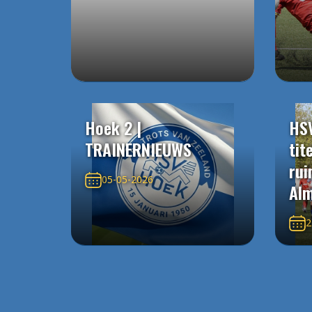
Hoek 2 |
HS
TRAINERNIEUWS
tit
rui
05-05-2026
Alm
2