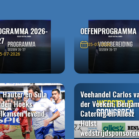
OGRAMMA 2026-
OEFENPROGRAMMA
27
05-07-2026
5-07-2026
 Hauter en Sula
Veehandel Carlos v
uden Hoeks
der Veeken, Benjam
elkansen levend
Catering en Allesz
Hulst
8-05-2026
wedstrijdsponsore