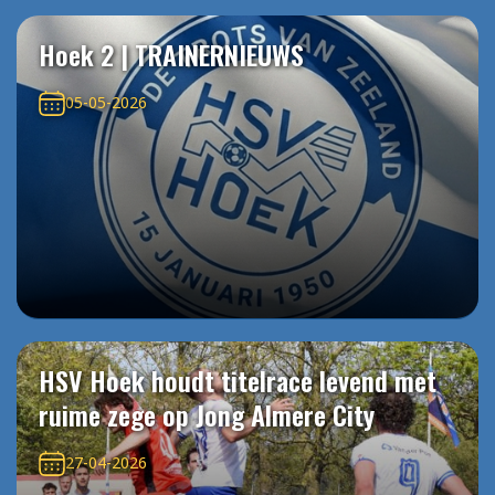
Hoek 2 | TRAINERNIEUWS
05-05-2026
HSV Hoek houdt titelrace levend met
ruime zege op Jong Almere City
27-04-2026