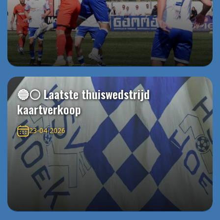
🔵⚪️ Laatste thuiswedstrijd
kaartverkoop
23-04-2026