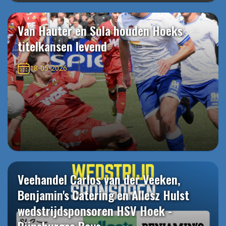
Van Hauter en Sula houden Hoeks
titelkansen levend
18-05-2026
Veehandel Carlos van der Veeken,
Benjamin's Catering en Allesz Hulst
wedstrijdsponsoren HSV Hoek -