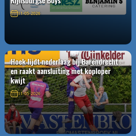
Rijnsburgse Boys
11-05-2026
Hoek lijdt nederlaag bij Barendrecht
en raakt aansluiting met koploper
kwijt
11-05-2026