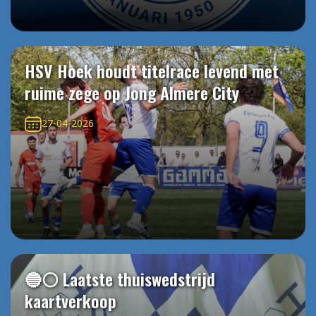
HSV Hoek houdt titelrace levend met
ruime zege op Jong Almere City
27-04-2026
🔵⚪️ Laatste thuiswedstrijd
kaartverkoop