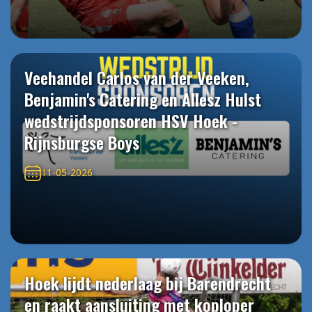
Veehandel Carlos van der Veeken,
Benjamin's Catering en Allesz Hulst
wedstrijdsponsoren HSV Hoek -
Rijnsburgse Boys
11-05-2026
Hoek lijdt nederlaag bij Barendrecht
en raakt aansluiting met koploper