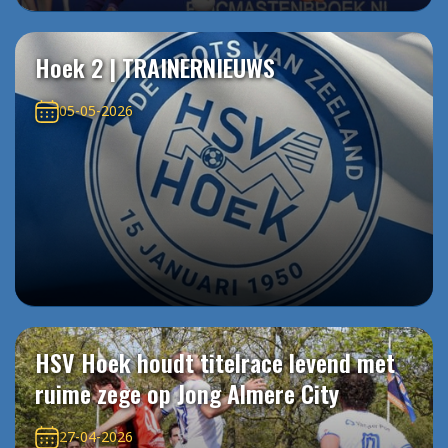
Hoek 2 | TRAINERNIEUWS
05-05-2026
HSV Hoek houdt titelrace levend met
ruime zege op Jong Almere City
27-04-2026