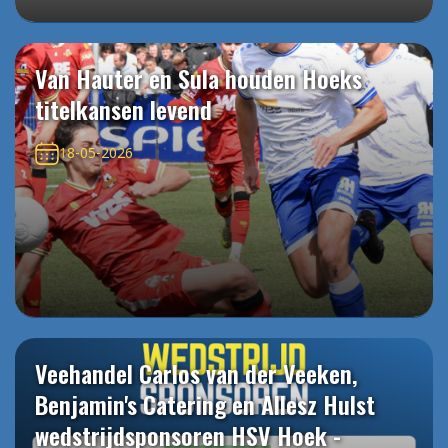
Van Hauter en Sula houden Hoeks
titelkansen levend
18-05-2026
Veehandel Carlos van der Veeken,
Benjamin's Catering en Allesz Hulst
wedstrijdsponsoren HSV Hoek -