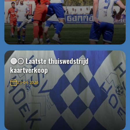
🔵⚪️ Laatste thuiswedstrijd
kaartverkoop
23-04-2026