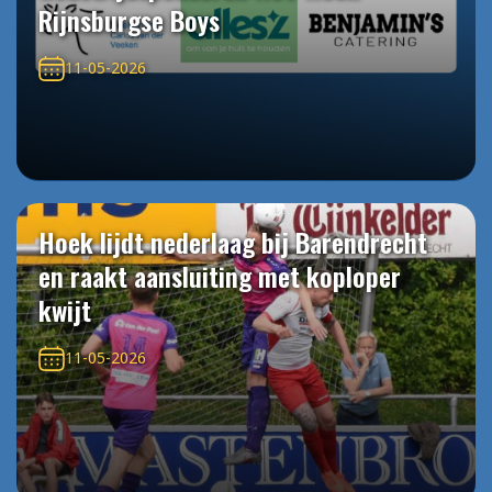
Rijnsburgse Boys
11-05-2026
Hoek lijdt nederlaag bij Barendrecht
en raakt aansluiting met koploper
kwijt
11-05-2026