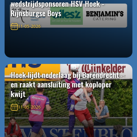
wedstrijdsponsoren HSV Hoek -
Rijnsburgse Boys
11-05-2026
Hoek lijdt nederlaag bij Barendrecht
en raakt aansluiting met koploper
kwijt
11-05-2026