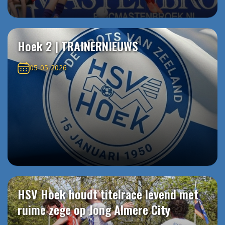
Hoek 2 | TRAINERNIEUWS
05-05-2026
HSV Hoek houdt titelrace levend met
ruime zege op Jong Almere City