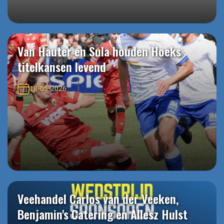
Van Hauter en Sula houden Hoeks
titelkansen levend
18-05-2026
Veehandel Carlos van der Veeken,
Benjamin's Catering en Allesz Hulst