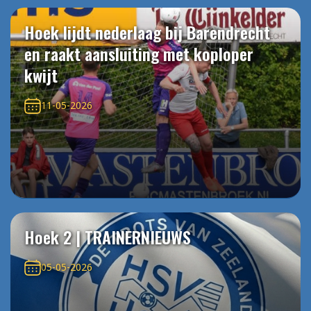
Hoek lijdt nederlaag bij Barendrecht
en raakt aansluiting met koploper
kwijt
11-05-2026
Hoek 2 | TRAINERNIEUWS
05-05-2026