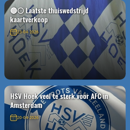
🔵⚪️ Laatste thuiswedstrijd
kaartverkoop
23-04-2026
HSV Hoek veel te sterk voor AFC in
Amsterdam
20-04-2026