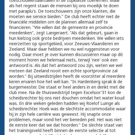
toeschouwersaantallen in de topklasse toenemen. Maar
als het regent staan de mensen bij ons moeilijk te doen
met paraplu's. De toeschouwers zijn onze klanten, die
moeten we service bieden." De club heeft echter niet de
financiële middelen om de plannen allemaal zelf te
financieren. "We willen dat de gemeente en provincie
meedenken", zegt Langeraert. "Als dat gebeurt, gaan in
hun kielzog ook grote bedrijven meedenken. We willen iets
neerzetten op sportgebied, voor Zeeuws-Vlaanderen en
Zeeland. Maar daar hebben we nu wel ruggensteun voor
nodig. Daar moet je over kunnen discussiëren maar op dit
moment horen we helemaal niets, terwijl 'nee' ook een
antwoord is. Als dat het antwoord zou zijn, weten we wel
meteen dat Zeeland nooit een echte sportprovincie zal
worden." Bij uitwedstrijden heeft de voorzitter al meerdere
keren ervaren hoe het wél kan. "In Hardenberg sprak ik de
burgemeester. Die staat er heel anders in en denkt met die
club mee. Na de thuiswedstrijd tegen Excelsior'31 kon de
scheidsrechter bij ons niet douchen omdat het water koud
was. En drie weken geleden hadden wij Roelof Luinge als
scheidsrechter. Hoek was de slechtste accommodatie waar
hij in zijn hele carrière was geweest. Hij snapte onze
problemen, maar vond het ver beneden peil. Het was niet
de eerste keer dat we dat hoorden." De slechte staat van
het trainingsveld heeft binnen de eerste selectie al tot