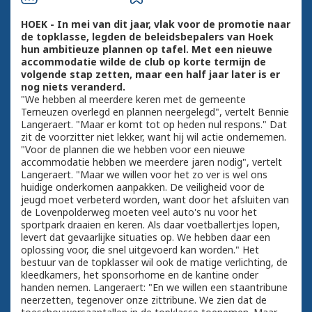
HOEK - In mei van dit jaar, vlak voor de promotie naar
de topklasse, legden de beleidsbepalers van Hoek
hun ambitieuze plannen op tafel. Met een nieuwe
accommodatie wilde de club op korte termijn de
volgende stap zetten, maar een half jaar later is er
nog niets veranderd.
"We hebben al meerdere keren met de gemeente
Terneuzen overlegd en plannen neergelegd", vertelt Bennie
Langeraert. "Maar er komt tot op heden nul respons." Dat
zit de voorzitter niet lekker, want hij wil actie ondernemen.
"Voor de plannen die we hebben voor een nieuwe
accommodatie hebben we meerdere jaren nodig", vertelt
Langeraert. "Maar we willen voor het zo ver is wel ons
huidige onderkomen aanpakken. De veiligheid voor de
jeugd moet verbeterd worden, want door het afsluiten van
de Lovenpolderweg moeten veel auto's nu voor het
sportpark draaien en keren. Als daar voetballertjes lopen,
levert dat gevaarlijke situaties op. We hebben daar een
oplossing voor, die snel uitgevoerd kan worden." Het
bestuur van de topklasser wil ook de matige verlichting, de
kleedkamers, het sponsorhome en de kantine onder
handen nemen. Langeraert: "En we willen een staantribune
neerzetten, tegenover onze zittribune. We zien dat de