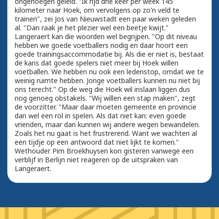
ongenoegen geleid. "Ik rijd drie keer per week 145
kilometer naar Hoek, om vervolgens op zo'n veld te
trainen", zei Jos van Nieuwstadt een paar weken geleden
al. "Dan raak je het plezier wel een beetje kwijt."
Langeraert kan die woorden wel begrijpen. "Op dit niveau
hebben we goede voetballers nodig en daar hoort een
goede trainingsaccommodatie bij. Als die er niet is, bestaat
de kans dat goede spelers niet meer bij Hoek willen
voetballen. We hebben nu ook een ledenstop, omdat we te
weinig ruimte hebben. Jonge voetballers kunnen nu niet bij
ons terecht." Op de weg die Hoek wil inslaan liggen dus
nog genoeg obstakels. "Wij willen een stap maken", zegt
de voorzitter. "Maar daar moeten gemeente en provincie
dan wel een rol in spelen. Als dat niet kan: even goede
vrienden, maar dan kunnen wij andere wegen bewandelen.
Zoals het nu gaat is het frustrerend. Want we wachten al
een tijdje op een antwoord dat niet lijkt te komen."
Wethouder Pim Broekhuysen kon gisteren vanwege een
verblijf in Berlijn niet reageren op de uitspraken van
Langeraert.