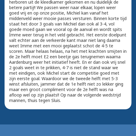
herboren uit de kleedkamer gekomen en nu duidelijk de
betere partij!! We passen weer naar elkaar, lopen weer
goed vrij en op onze positie, Michiel kan vanaf het
middenveld weer mooie passes versturen. Binnen korte tijd
staat het door 3 goals van Michiel dan ook al 3-4, vol
goede moed gaan we vooral op de aanval en wordt spits
Imme weer terug in het veld gebracht. Het eerste doelpunt
valt echter aan de verkeerde kant maar niet lang daarna
weet Imme met een mooi geplaatst schot de 4-5 te
scoren. Maar helaas helaas, na het met krachten smijten in
de 2e helft moet E2 een beetje gas terugnemen waarna
Aardenburg weer het initiatief heeft. En er dan ook vrij snel
2 goals weet in te prikken, 4-7 is niet de stand waar we
met eindigen, ook Michel start de competitie goed met
zijn eerste goal. Waardoor we de tweede helft met 5-3
winst afsluiten, jammer dat de 1e helft niet zo lekker ging
maar een groot compliment voor de 2e helft was na
afloop wel op zijn plaats!! Op naar de volgende wedstrijd
mannen, thuis tegen Sluis.