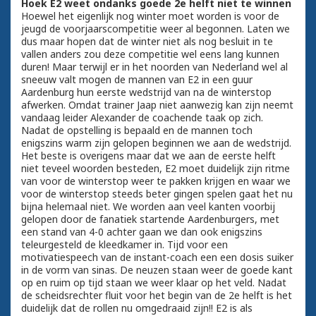
Hoek E2 weet ondanks goede 2e helft niet te winnen
Hoewel het eigenlijk nog winter moet worden is voor de
jeugd de voorjaarscompetitie weer al begonnen. Laten we
dus maar hopen dat de winter niet als nog besluit in te
vallen anders zou deze competitie wel eens lang kunnen
duren! Maar terwijl er in het noorden van Nederland wel al
sneeuw valt mogen de mannen van E2 in een guur
Aardenburg hun eerste wedstrijd van na de winterstop
afwerken. Omdat trainer Jaap niet aanwezig kan zijn neemt
vandaag leider Alexander de coachende taak op zich.
Nadat de opstelling is bepaald en de mannen toch
enigszins warm zijn gelopen beginnen we aan de wedstrijd.
Het beste is overigens maar dat we aan de eerste helft
niet teveel woorden besteden, E2 moet duidelijk zijn ritme
van voor de winterstop weer te pakken krijgen en waar we
voor de winterstop steeds beter gingen spelen gaat het nu
bijna helemaal niet. We worden aan veel kanten voorbij
gelopen door de fanatiek startende Aardenburgers, met
een stand van 4-0 achter gaan we dan ook enigszins
teleurgesteld de kleedkamer in. Tijd voor een
motivatiespeech van de instant-coach een een dosis suiker
in de vorm van sinas. De neuzen staan weer de goede kant
op en ruim op tijd staan we weer klaar op het veld. Nadat
de scheidsrechter fluit voor het begin van de 2e helft is het
duidelijk dat de rollen nu omgedraaid zijn!! E2 is als