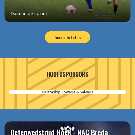
Daan in de sprint
Toon alle foto's
HOOFDSPONSORS
Multraship Towage & Salvage
Oefenwedstrijd Hoek - NAC Breda