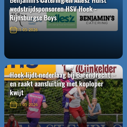
wedstrijdsponsoren HSV Hoek -
Rijnsburgse Boys
11-05-2026
Hoek lijdt nederlaag bij Barendrecht
en raakt aansluiting met koploper
kwijt
11-05-2026