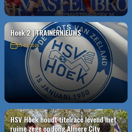
Hoek 2 | TRAINERNIEUWS
05-05-2026
HSV Hoek houdt titelrace levend met
ruime zege op Jong Almere City