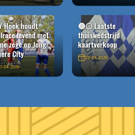
V Hoek houdt
🔵⚪️ Laatste
elrace levend met
thuiswedstrijd
me zege op Jong
kaartverkoop
ere City
23-04-2026
7-04-2026