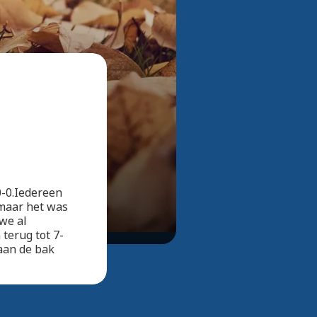
Bekijk alle foto's
0-0.Iedereen
 maar het was
we al
terug tot 7-
aan de bak