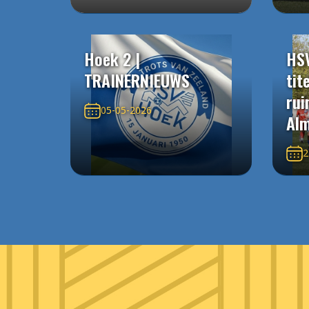
Hoek 2 |
HS
TRAINERNIEUWS
tit
rui
05-05-2026
Alm
2