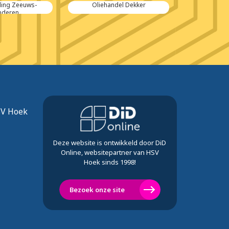
ding Zeeuws-
Oliehandel Dekker
O
nderen
SV Hoek
Deze website is ontwikkeld door DiD
Online, websitepartner van HSV
Hoek sinds 1998!
Bezoek onze site