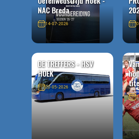
Oefenwedstrijd Hoek -
PR
NAC Breda
20
14-07-2026
0
DE TREFFERS - HSV
Van
HOEK
ho
tit
20-05-2026
1