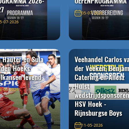
OGRAMMA 2026-
OEFENPROGRAMMA
27
05-07-2026
5-07-2026
 Hauter en Sula
Veehandel Carlos v
uden Hoeks
der Veeken, Benjam
elkansen levend
Catering en Allesz
Hulst
8-05-2026
wedstrijdsponsore
HSV Hoek -
Rijnsburgse Boys
11-05-2026