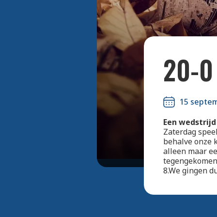
20-0
15 septe
Een wedstrijd
Zaterdag speel
behalve onze k
alleen maar ee
tegengekomen i
8.We gingen d