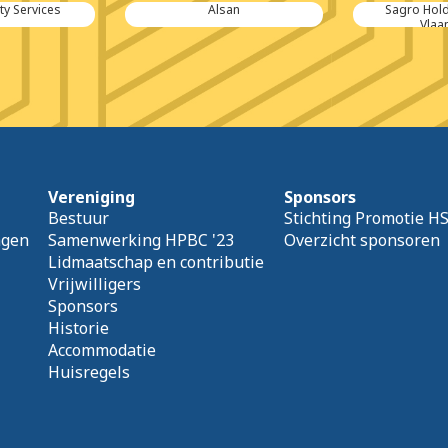
ty Services
Alsan
Sagro Hol
Vlaa
Vereniging
Sponsors
Bestuur
Stichting Promotie H
agen
Samenwerking HPBC '23
Overzicht sponsoren
Lidmaatschap en contributie
Vrijwilligers
Sponsors
Historie
Accommodatie
Huisregels