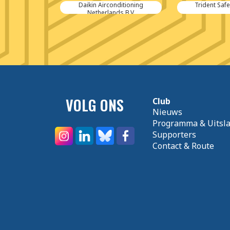
erland bv
Daikin Airconditioning
Trident Safe
Netherlands B.V.
VOLG ONS
Club
Nieuws
Programma & Uitsl
Supporters
Contact & Route