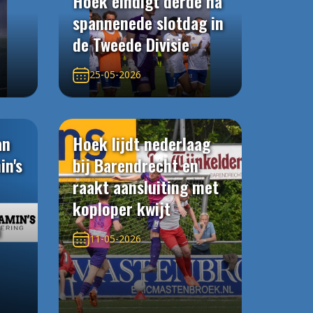
Hoek eindigt derde na
spannenede slotdag in
de Tweede Divisie
25-05-2026
an
Hoek lijdt nederlaag
in's
bij Barendrecht en
raakt aansluiting met
koploper kwijt
n
11-05-2026