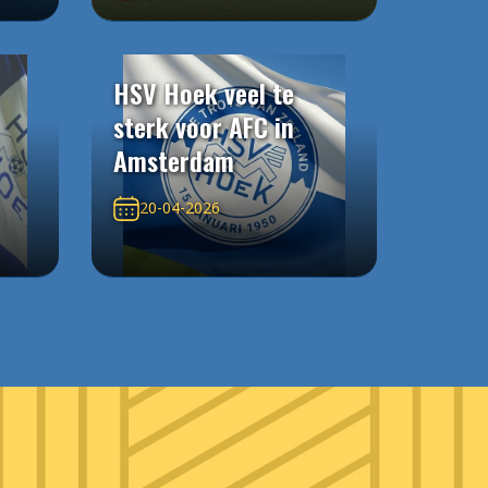
HSV Hoek veel te
sterk voor AFC in
Amsterdam
20-04-2026