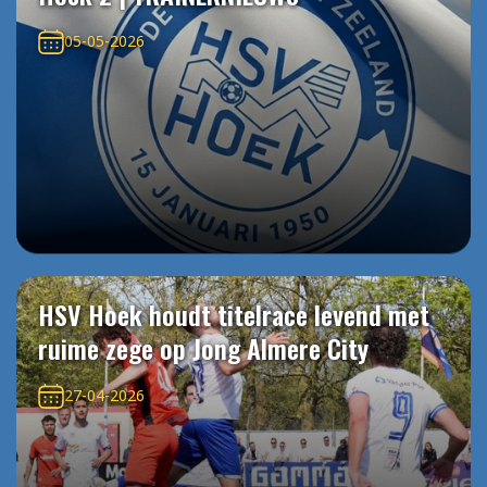
05-05-2026
HSV Hoek houdt titelrace levend met
ruime zege op Jong Almere City
27-04-2026