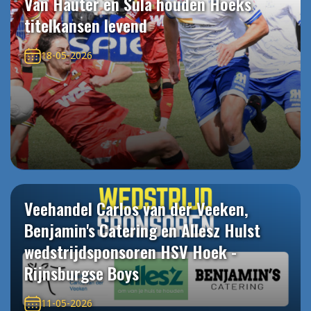
Van Hauter en Sula houden Hoeks
titelkansen levend
18-05-2026
Veehandel Carlos van der Veeken,
Benjamin's Catering en Allesz Hulst
wedstrijdsponsoren HSV Hoek -
Rijnsburgse Boys
11-05-2026