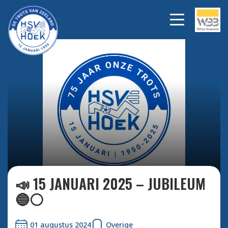
Bekijk alle foto's
📣 15 JANUARI 2025 – JUBILEUM
🔵⚪️
01 augustus 2024
Overige