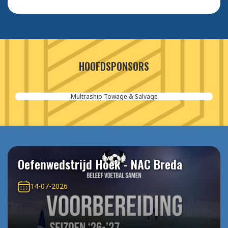
HOOFDSPONSORS
Multraship Towage & Salvage
Oefenwedstrijd Hoek - NAC Breda
14-07-2026